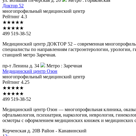
ул. Большая Печерская д. 26
Метро :
Горьковская
Доктор
52
многопрофильный медицинский центр
Рейтинг
4.3
★
★
★
★
★
★
★
★
★
★
499 519-38-52
Медицинский центр ДОКТОР 52 – современная многопрофильна
специалисты по направлениям гастроэнтерологии, урологии, ги
станцией метро Заречная.
пр-т Ленина д. 34
Метро :
Заречная
Медицинский
центр Озон
многопрофильный медицинский центр
Рейтинг
4.25
★
★
★
★
★
★
★
★
★
★
499 519-38-52
Медицинский центр Озон — многопрофильная клиника, оказыв
офтальмология, психиатрия, наркология, неврология, гинеколо
осмотры с оформлением медицинских книжек и медицинских сп
Керченская д. 20В
Район - Канавинский