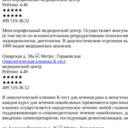
Рейтинг
4.46
★
★
★
★
★
★
★
★
★
★
499 519-38-52
Многопрофильный медицинский центр. Осуществляет консульт
(в том числе по вспомогательным репродуктивным технологиям
эндокринологии, диетологии. В диагностическом отделении вы
1000 видов медицинских анализов.
Ошарская д. 38а
Метро :
Горьковская
Онкологическая
клиника К-тест
медицинский центр
Рейтинг
4.49
★
★
★
★
★
★
★
★
★
★
499 519-38-52
В онкологической клинике К-тест для лечения рака и метаста
каждом курсе для лечения онкобольных применяются оригинал
клинике осуществляется хирургическое лечение любой сложно
поддерживающие и сопроводительное лечение онкобольных, даж
введению химиопрепаратов, последующая дезинтоксикация, им