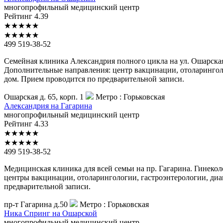
многопрофильный медицинский центр
Рейтинг
4.39
★
★
★
★
★
★
★
★
★
★
499 519-38-52
Семейная клиника Александрия полного цикла на ул. Ошарская
Дополнительные направления: центр вакцинации, отоларинголо
дом. Прием проводится по предварительной записи.
Ошарская д. 65, корп. 1
Метро :
Горьковская
Александрия
на Гагарина
многопрофильный медицинский центр
Рейтинг
4.33
★
★
★
★
★
★
★
★
★
★
499 519-38-52
Медицинская клиника для всей семьи на пр. Гагарина. Гинеко
центры вакцинации, отоларингологии, гастроэнтерологии, диа
предварительной записи.
пр-т Гагарина д.50
Метро :
Горьковская
Ника
Спринг на Ошарской
многопрофильный медицинский центр