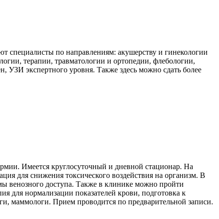
ют специалисты по направлениям: акушерству и гинекологии
логии, терапии, травматологии и ортопедии, флебологии,
, УЗИ экспертного уровня. Также здесь можно сдать более
ермии. Имеется круглосуточный и дневной стационар. На
ция для снижения токсического воздействия на организм. В
мы венозного доступа. Также в клинике можно пройти
ия для нормализации показателей крови, подготовка к
и, маммологи. Прием проводится по предварительной записи.