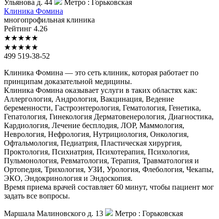
Ульянова д. 44
Метро :
Горьковская
Клиника
Фомина
многопрофильная клиника
Рейтинг
4.26
★
★
★
★
★
★
★
★
★
★
499 519-38-52
Клиника Фомина — это сеть клиник, которая работает по
принципам доказательной медицины.
Клиника Фомина оказывает услуги в таких областях как:
Аллергология, Андрология, Вакцинация, Ведение
беременности, Гастроэнтерология, Гематология, Генетика,
Гепатология, Гинекология Дерматовенерология, Диагностика,
Кардиология, Лечение бесплодия, ЛОР, Маммология,
Неврология, Нефрология, Нутрициология, Онкология,
Офтальмология, Педиатрия, Пластическая хирургия,
Проктология, Психиатрия, Психотерапия, Психология,
Пульмонология, Ревматология, Терапия, Травматология и
Ортопедия, Трихология, УЗИ, Урология, Флебология, Чекапы,
ЭКО, Эндокринология и Эндоскопия.
Время приема врачей составляет 60 минут, чтобы пациент мог
задать все вопросы.
Маршала Малиновского д. 13
Метро :
Горьковская