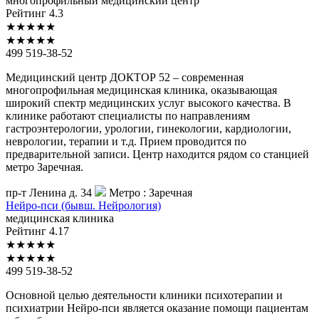
многопрофильный медицинский центр
Рейтинг
4.3
★
★
★
★
★
★
★
★
★
★
499 519-38-52
Медицинский центр ДОКТОР 52 – современная
многопрофильная медицинская клиника, оказывающая
широкий спектр медицинских услуг высокого качества. В
клинике работают специалисты по направлениям
гастроэнтерологии, урологии, гинекологии, кардиологии,
неврологии, терапии и т.д. Прием проводится по
предварительной записи. Центр находится рядом со станцией
метро Заречная.
пр-т Ленина д. 34
Метро :
Заречная
Нейро-пси
(бывш. Нейрология)
медицинская клиника
Рейтинг
4.17
★
★
★
★
★
★
★
★
★
★
499 519-38-52
Основной целью деятельности клиники психотерапии и
психиатрии Нейро-пси является оказание помощи пациентам