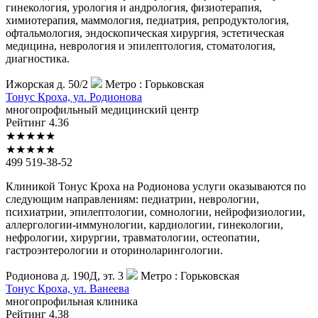
гинекология, урология и андрология, физиотерапия,
химиотерапия, маммология, педиатрия, репродуктология,
офтальмология, эндоскопическая хирургия, эстетическая
медицина, неврология и эпилептология, стоматология,
диагностика.
Ижорская д. 50/2
Метро :
Горьковская
Тонус
Кроха, ул. Родионова
многопрофильный медицинский центр
Рейтинг
4.36
★
★
★
★
★
★
★
★
★
★
499 519-38-52
Клиникой Тонус Кроха на Родионова услуги оказываются по
следующим направлениям: педиатрии, неврологии,
психиатрии, эпилептологии, сомнологии, нейрофизиологии,
аллергологии-иммунологии, кардиологии, гинекологии,
нефрологии, хирургии, травматологии, остеопатии,
гастроэнтерологии и оториноларингологии.
Родионова д. 190Д, эт. 3
Метро :
Горьковская
Тонус
Кроха, ул. Ванеева
многопрофильная клиника
Рейтинг
4.38