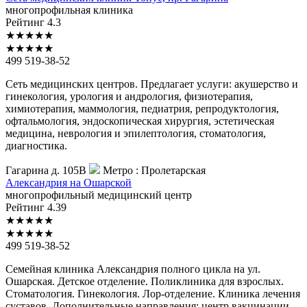
многопрофильная клиника
Рейтинг
4.3
★
★
★
★
★
★
★
★
★
★
499 519-38-52
Сеть медицинских центров. Предлагает услуги: акушерство и
гинекология, урология и андрология, физиотерапия,
химиотерапия, маммология, педиатрия, репродуктология,
офтальмология, эндоскопическая хирургия, эстетическая
медицина, неврология и эпилептология, стоматология,
диагностика.
Гагарина д. 105В
Метро :
Пролетарская
Александрия
на Ошарской
многопрофильный медицинский центр
Рейтинг
4.39
★
★
★
★
★
★
★
★
★
★
499 519-38-52
Семейная клиника Александрия полного цикла на ул.
Ошарская. Детское отделение. Поликлиника для взрослых.
Стоматология. Гинекология. Лор-отделение. Клиника лечения
суставов. Дополнительные направления: центр вакцинации,