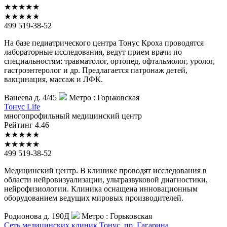
★
★
★
★
★
★
★
★
★
★
499 519-38-52
На базе педиатрического центра Тонус Кроха проводятся
лабораторные исследования, ведут прием врачи по
специальностям: травматолог, ортопед, офтальмолог, уролог,
гастроэнтеролог и др. Предлагается патронаж детей,
вакцинация, массаж и ЛФК.
Ванеева д. 4/45
Метро :
Горьковская
Тонус
Life
многопрофильный медицинский центр
Рейтинг
4.46
★
★
★
★
★
★
★
★
★
★
499 519-38-52
Медицинский центр. В клинике проводят исследования в
области нейровизуализации, ультразвуковой диагностики,
нейрофизиологии. Клиника оснащена инновационным
оборудованием ведущих мировых производителей.
Родионова д. 190Д
Метро :
Горьковская
Сеть
медицинских клиник Тонус, пр. Гагарина