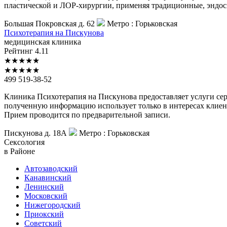
пластической и ЛОР-хирургии, применяя традиционные, эндос
Большая Покровская д. 62
Метро :
Горьковская
Психотерапия
на Пискунова
медицинская клиника
Рейтинг
4.11
★
★
★
★
★
★
★
★
★
★
499 519-38-52
Клиника Психотерапия на Пискунова предоставляет услуги с
полученную информацию использует только в интересах клиен
Прием проводится по предварительной записи.
Пискунова д. 18А
Метро :
Горьковская
Сексология
в Районе
Автозаводский
Канавинский
Ленинский
Московский
Нижегородский
Приокский
Советский