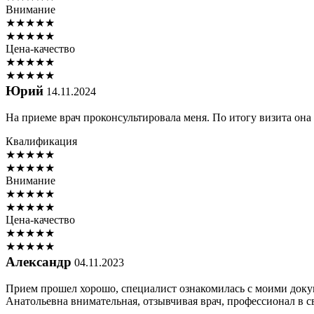
Внимание
★
★
★
★
★
★
★
★
★
★
Цена-качество
★
★
★
★
★
★
★
★
★
★
Юрий
14.11.2024
На приеме врач проконсультировала меня. По итогу визита она
Квалификация
★
★
★
★
★
★
★
★
★
★
Внимание
★
★
★
★
★
★
★
★
★
★
Цена-качество
★
★
★
★
★
★
★
★
★
★
Александр
04.11.2023
Прием прошел хорошо, специалист ознакомилась с моими доку
Анатольевна внимательная, отзывчивая врач, профессионал в с