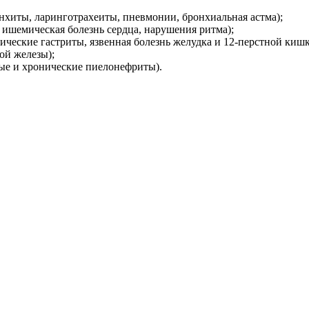
нхиты, ларинготрахеиты, пневмонии, бронхиальная астма);
, ишемическая болезнь сердца, нарушения ритма);
ические гастриты, язвенная болезнь желудка и 12-перстной кишк
ой железы);
ые и хронические пиелонефриты).