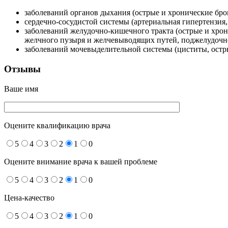
заболеваний органов дыхания (острые и хронические бро
сердечно-сосудистой системы (артериальная гипертензия
заболеваний желудочно-кишечного тракта (острые и хрон
желчного пузыря и желчевыводящих путей, поджелудочн
заболеваний мочевыделительной системы (циститы, остр
Отзывы
Ваше имя
Оцените квалификацию врача
5
4
3
2
1
0
Оцените внимание врача к вашей проблеме
5
4
3
2
1
0
Цена-качество
5
4
3
2
1
0