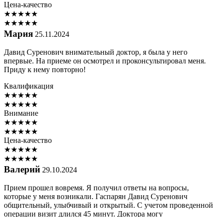
Цена-качество
★
★
★
★
★
★
★
★
★
★
Мария
25.11.2024
Давид Суренович внимательный доктор, я была у него
впервые. На приеме он осмотрел и проконсультировал меня.
Приду к нему повторно!
Квалификация
★
★
★
★
★
★
★
★
★
★
Внимание
★
★
★
★
★
★
★
★
★
★
Цена-качество
★
★
★
★
★
★
★
★
★
★
Валерий
29.10.2024
Прием прошел вовремя. Я получил ответы на вопросы,
которые у меня возникали. Гаспарян Давид Суренович
общительный, улыбчивый и открытый. С учетом проведенной
операции визит длился 45 минут. Доктора могу