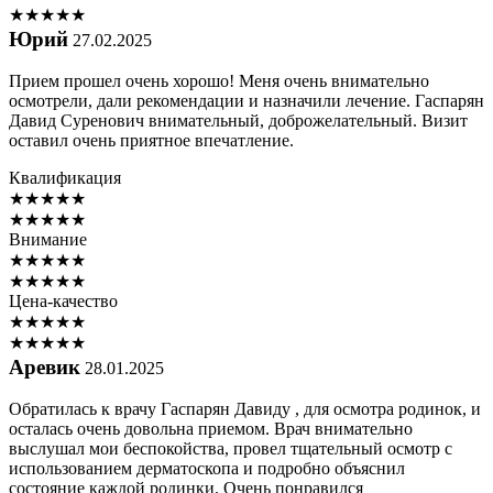
★
★
★
★
★
Юрий
27.02.2025
Прием прошел очень хорошо! Меня очень внимательно
осмотрели, дали рекомендации и назначили лечение. Гаспарян
Давид Суренович внимательный, доброжелательный. Визит
оставил очень приятное впечатление.
Квалификация
★
★
★
★
★
★
★
★
★
★
Внимание
★
★
★
★
★
★
★
★
★
★
Цена-качество
★
★
★
★
★
★
★
★
★
★
Аревик
28.01.2025
Обратилась к врачу Гаспарян Давиду , для осмотра родинок, и
осталась очень довольна приемом. Врач внимательно
выслушал мои беспокойства, провел тщательный осмотр с
использованием дерматоскопа и подробно объяснил
состояние каждой родинки. Очень понравился