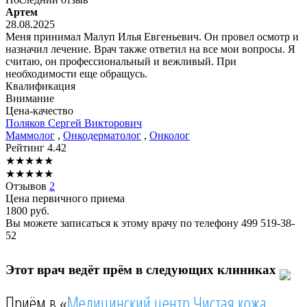
Артем
28.08.2025
Меня принимал Малуп Илья Евгеньевич. Он провел осмотр и
назначил лечение. Врач также ответил на все мои вопросы. Я
считаю, он профессиональный и вежливый. При
необходимости еще обращусь.
Квалификация
Внимание
Цена-качество
Поляков
Сергей Викторович
Маммолог
,
Онкодерматолог
,
Онколог
Рейтинг
4.42
★
★
★
★
★
★
★
★
★
★
Отзывов
2
Цена первичного приема
1800
руб.
Вы можете записаться к этому врачу по телефону
499 519-38-
52
Этот врач ведёт прём в следующих клиниках
Приём в «
Медицинский центр Чистая кожа