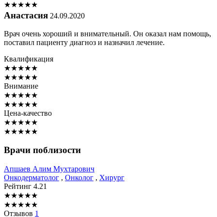
★
★
★
★
★
Анастасия
24.09.2020
Врач очень хороший и внимательный. Он оказал нам помощь,
поставил пациенту диагноз и назначил лечение.
Квалификация
★
★
★
★
★
★
★
★
★
★
Внимание
★
★
★
★
★
★
★
★
★
★
Цена-качество
★
★
★
★
★
★
★
★
★
★
Врачи поблизости
Апшаев
Алим Мухтарович
Онкодерматолог
,
Онколог
,
Хирург
Рейтинг
4.21
★
★
★
★
★
★
★
★
★
★
Отзывов
1