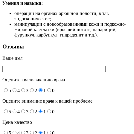
Умения и навыки:
операции на органах брюшной полости, в т.ч.
эндоскопические;
манипуляции с новообразованиями кожи и подкожно-
жировой клетчатки (вросший ноготь, панариций,
фурункул, карбункул, гидраденит и т.д.).
Отзывы
Ваше имя
Оцените квалификацию врача
5
4
3
2
1
0
Оцените внимание врача к вашей проблеме
5
4
3
2
1
0
Цена-качество
5
4
3
2
1
0