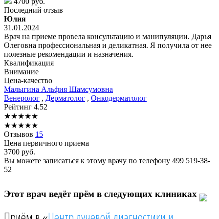
4700 руб.
Последний отзыв
Юлия
31.01.2024
Врач на приеме провела консультацию и манипуляции. Дарья
Олеговна профессиональная и деликатная. Я получила от нее
полезные рекомендации и назначения.
Квалификация
Внимание
Цена-качество
Малыгина
Альфия Шамсумовна
Венеролог
,
Дерматолог
,
Онкодерматолог
Рейтинг
4.52
★
★
★
★
★
★
★
★
★
★
Отзывов
15
Цена первичного приема
3700
руб.
Вы можете записаться к этому врачу по телефону
499 519-38-
52
Этот врач ведёт прём в следующих клиниках
Приём в «
Центр лучевой диагностики и