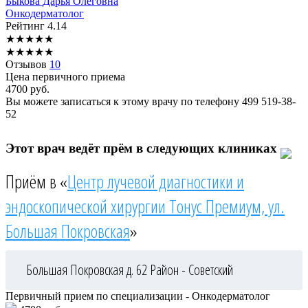
Быкова
Дарья Олеговна
Онкодерматолог
Рейтинг
4.14
★
★
★
★
★
★
★
★
★
★
Отзывов
10
Цена первичного приема
4700
руб.
Вы можете записаться к этому врачу по телефону
499 519-38-
52
Этот врач ведёт прём в следующих клиниках
Приём в «
Центр лучевой диагностики и
эндоскопической хирургии Тонус Премиум, ул.
Большая Покровская
»
Большая Покровская д. 62
Район - Советский
Первичный прием по специализации - Онкодерматолог