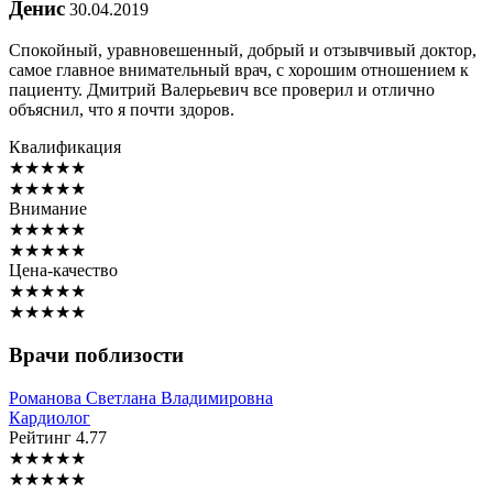
Денис
30.04.2019
Спокойный, уравновешенный, добрый и отзывчивый доктор,
самое главное внимательный врач, с хорошим отношением к
пациенту. Дмитрий Валерьевич все проверил и отлично
объяснил, что я почти здоров.
Квалификация
★
★
★
★
★
★
★
★
★
★
Внимание
★
★
★
★
★
★
★
★
★
★
Цена-качество
★
★
★
★
★
★
★
★
★
★
Врачи поблизости
Романова
Светлана Владимировна
Кардиолог
Рейтинг
4.77
★
★
★
★
★
★
★
★
★
★