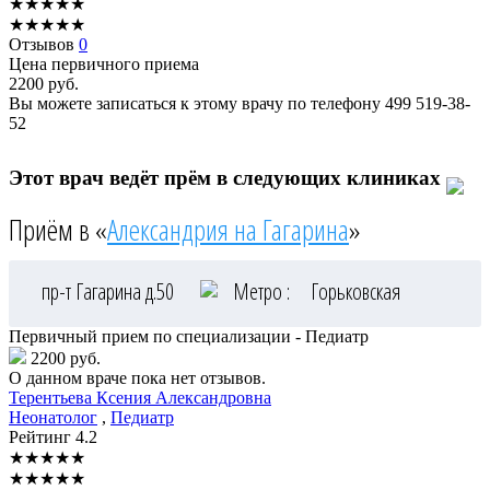
★
★
★
★
★
★
★
★
★
★
Отзывов
0
Цена первичного приема
2200
руб.
Вы можете записаться к этому врачу по телефону
499 519-38-
52
Этот врач ведёт прём в следующих клиниках
Приём в «
Александрия на Гагарина
»
пр-т Гагарина д.50
Метро :
Горьковская
Первичный прием по специализации - Педиатр
2200 руб.
О данном враче пока нет отзывов.
Терентьева
Ксения Александровна
Неонатолог
,
Педиатр
Рейтинг
4.2
★
★
★
★
★
★
★
★
★
★