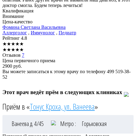
доктор смогла. Будем теперь лечиться!
Квалификация
Внимание
Цена-качество
Фомина
Светлана Васильевна
Аллерголог
,
Иммунолог
,
Педиатр
Рейтинг
4.8
★
★
★
★
★
★
★
★
★
★
Отзывов
7
Цена первичного приема
2900
руб.
Вы можете записаться к этому врачу по телефону
499 519-38-
52
Этот врач ведёт прём в следующих клиниках
Приём в «
Тонус Кроха, ул. Ванеева
»
Ванеева д. 4/45
Метро :
Горьковская