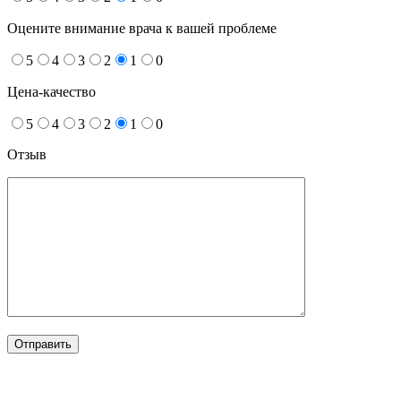
Оцените внимание врача к вашей проблеме
5
4
3
2
1
0
Цена-качество
5
4
3
2
1
0
Отзыв