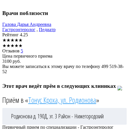
Врачи поблизости
Галова
Дарья Андреевна
Гастроэнтеролог
,
Педиатр
Рейтинг
4.25
★
★
★
★
★
★
★
★
★
★
Отзывов
5
Цена первичного приема
3100
руб.
Вы можете записаться к этому врачу по телефону
499 519-38-
52
Этот врач ведёт прём в следующих клиниках
Приём в «
Тонус Кроха, ул. Родионова
»
Родионова д. 190Д, эт. 3
Район - Нижегородский
Первичный прием по специализации - Гастроэнтеролог