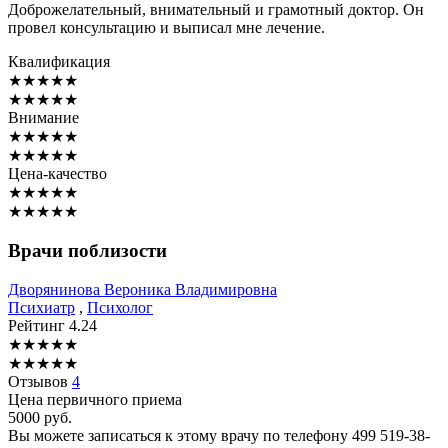
Доброжелательный, внимательный и грамотный доктор. Он
провел консультацию и выписал мне лечение.
Квалификация
★
★
★
★
★
★
★
★
★
★
Внимание
★
★
★
★
★
★
★
★
★
★
Цена-качество
★
★
★
★
★
★
★
★
★
★
Врачи поблизости
Дворянинова
Вероника Владимировна
Психиатр
,
Психолог
Рейтинг
4.24
★
★
★
★
★
★
★
★
★
★
Отзывов
4
Цена первичного приема
5000
руб.
Вы можете записаться к этому врачу по телефону
499 519-38-