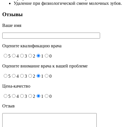
Удаление при физиологической смене молочных зубов.
Отзывы
Ваше имя
Оцените квалификацию врача
5
4
3
2
1
0
Оцените внимание врача к вашей проблеме
5
4
3
2
1
0
Цена-качество
5
4
3
2
1
0
Отзыв