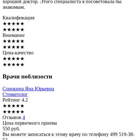
хороший доктор. Этого специалиста я посоветовала бы
знакомым.
Квалификация
★
★
★
★
★
★
★
★
★
★
Внимание
★
★
★
★
★
★
★
★
★
★
Цена-качество
★
★
★
★
★
★
★
★
★
★
Врачи поблизости
Сорокина
Яна Юрьевна
Стоматолог
Рейтинг
4.2
★
★
★
★
★
★
★
★
★
★
Отзывов
4
Цена первичного приема
550
руб.
Вы можете записаться к этому врачу по телефону
499 519-38-
52