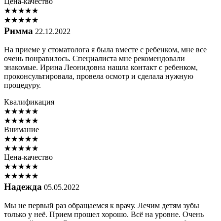
Цена-качество
★
★
★
★
★
★
★
★
★
★
Римма
22.12.2022
На приеме у стоматолога я была вместе с ребенком, мне все
очень понравилось. Специалиста мне рекомендовали
знакомые. Ирина Леонидовна нашла контакт с ребенком,
проконсультировала, провела осмотр и сделала нужную
процедуру.
Квалификация
★
★
★
★
★
★
★
★
★
★
Внимание
★
★
★
★
★
★
★
★
★
★
Цена-качество
★
★
★
★
★
★
★
★
★
★
Надежда
05.05.2022
Мы не первый раз обращаемся к врачу. Лечим детям зубы
только у неё. Прием прошел хорошо. Всё на уровне. Очень