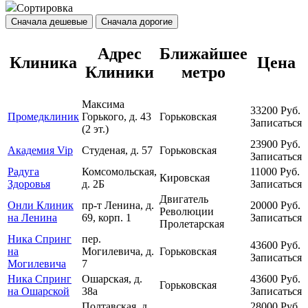
Сортировка
Сначала дешевые
Сначала дорогие
Адрес
Ближайшее
Клиника
Цена
Клиники
метро
Максима
33200
Руб.
Промедклиник
Горького, д. 43
Горьковская
Записаться
(2 эт.)
23900
Руб.
Академия Vip
Студеная, д. 57
Горьковская
Записаться
Радуга
Комсомольская,
11000
Руб.
Кировская
Здоровья
д. 2Б
Записаться
Двигатель
Онли Клиник
пр-т Ленина, д.
20000
Руб.
Революции
на Ленина
69, корп. 1
Записаться
Пролетарская
Ника Спринг
пер.
43600
Руб.
на
Могилевича, д.
Горьковская
Записаться
Могилевича
7
Ника Спринг
Ошарская, д.
43600
Руб.
Горьковская
на Ошарской
38а
Записаться
Полтавская, д.
28000
Руб.