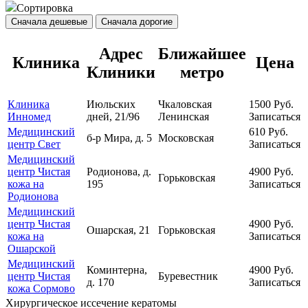
Сортировка
Сначала дешевые
Сначала дорогие
Адрес
Ближайшее
Клиника
Цена
Клиники
метро
Клиника
Июльских
Чкаловская
1500
Руб.
Инномед
дней, 21/96
Ленинская
Записаться
Медицинский
610
Руб.
б-р Мира, д. 5
Московская
центр Свет
Записаться
Медицинский
центр Чистая
Родионова, д.
4900
Руб.
Горьковская
кожа на
195
Записаться
Родионова
Медицинский
центр Чистая
4900
Руб.
Ошарская, 21
Горьковская
кожа на
Записаться
Ошарской
Медицинский
Коминтерна,
4900
Руб.
центр Чистая
Буревестник
д. 170
Записаться
кожа Сормово
Хирургическое иссечение кератомы