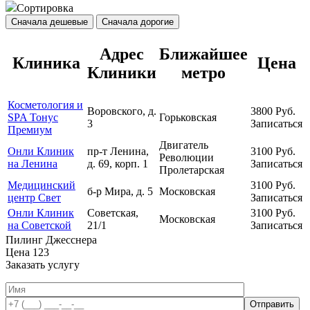
Сортировка
Сначала дешевые
Сначала дорогие
Адрес
Ближайшее
Клиника
Цена
Клиники
метро
Косметология и
Воровского, д.
3800
Руб.
SPA Тонус
Горьковская
3
Записаться
Премиум
Двигатель
Онли Клиник
пр-т Ленина,
3100
Руб.
Революции
на Ленина
д. 69, корп. 1
Записаться
Пролетарская
Медицинский
3100
Руб.
б-р Мира, д. 5
Московская
центр Свет
Записаться
Онли Клиник
Советская,
3100
Руб.
Московская
на Советской
21/1
Записаться
Пилинг Джесснера
Цена
123
Заказать услугу