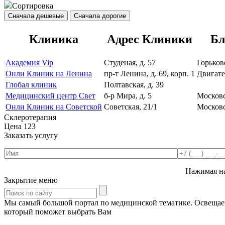
Сортировка
Сначала дешевые
Сначала дорогие
Клиника
Адрес Клиники
Бл
Академия Vip
Студеная, д. 57
Горьков
Онли Клиник на Ленина
пр-т Ленина, д. 69, корп. 1
Двигат
Глобал клиник
Полтавская, д. 39
Медицинский центр Свет
б-р Мира, д. 5
Москов
Онли Клиник на Советской
Советская, 21/1
Москов
Склеротерапия
Цена
123
Заказать услугу
Нажимая на
Закрытие меню
Мы самый большой портал по медицинской тематике. Освещаем 
который поможет выбрать Вам