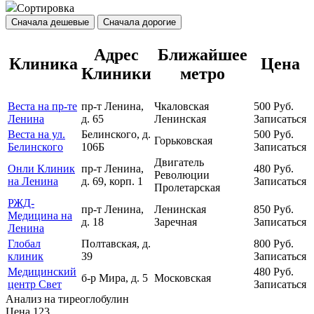
Сортировка
Сначала дешевые
Сначала дорогие
Адрес
Ближайшее
Клиника
Цена
Клиники
метро
Веста на пр-те
пр-т Ленина,
Чкаловская
500
Руб.
Ленина
д. 65
Ленинская
Записаться
Веста на ул.
Белинского, д.
500
Руб.
Горьковская
Белинского
106Б
Записаться
Двигатель
Онли Клиник
пр-т Ленина,
480
Руб.
Революции
на Ленина
д. 69, корп. 1
Записаться
Пролетарская
РЖД-
пр-т Ленина,
Ленинская
850
Руб.
Медицина на
д. 18
Заречная
Записаться
Ленина
Глобал
Полтавская, д.
800
Руб.
клиник
39
Записаться
Медицинский
480
Руб.
б-р Мира, д. 5
Московская
центр Свет
Записаться
Анализ на тиреоглобулин
Цена
123