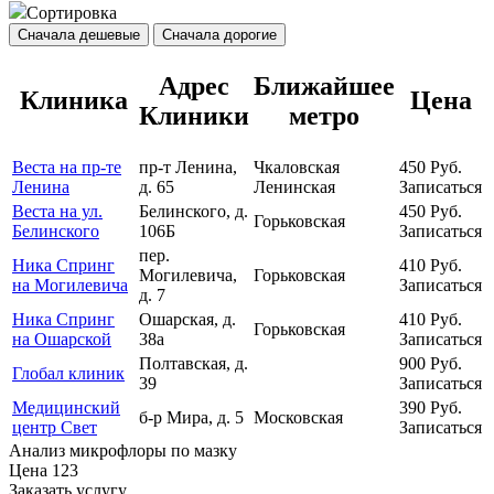
Сортировка
Сначала дешевые
Сначала дорогие
Адрес
Ближайшее
Клиника
Цена
Клиники
метро
Веста на пр-те
пр-т Ленина,
Чкаловская
450
Руб.
Ленина
д. 65
Ленинская
Записаться
Веста на ул.
Белинского, д.
450
Руб.
Горьковская
Белинского
106Б
Записаться
пер.
Ника Спринг
410
Руб.
Могилевича,
Горьковская
на Могилевича
Записаться
д. 7
Ника Спринг
Ошарская, д.
410
Руб.
Горьковская
на Ошарской
38а
Записаться
Полтавская, д.
900
Руб.
Глобал клиник
39
Записаться
Медицинский
390
Руб.
б-р Мира, д. 5
Московская
центр Свет
Записаться
Анализ микрофлоры по мазку
Цена
123
Заказать услугу