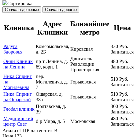
Сортировка
Сначала дешевые
Сначала дорогие
Адрес
Ближайшее
Клиника
Цена
Клиники
метро
Радуга
Комсомольская,
330
Руб.
Кировская
Здоровья
д. 2Б
Записаться
Двигатель
Онли Клиник
пр-т Ленина, д.
480
Руб.
Революции
на Ленина
69, корп. 1
Записаться
Пролетарская
Ника Спринг
пер.
510
Руб.
на
Могилевича, д.
Горьковская
Записаться
Могилевича
7
Ника Спринг
Ошарская, д.
510
Руб.
Горьковская
на Ошарской
38а
Записаться
Полтавская, д.
300
Руб.
Глобал клиник
39
Записаться
Медицинский
480
Руб.
б-р Мира, д. 5
Московская
центр Свет
Записаться
Анализ ПЦР на гепатит B
Цена
123