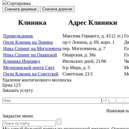
Сортировка
Сначала дешевые
Сначала дорогие
Клиника
Адрес Клиники
Промедклиник
Максима Горького, д. 43 (2 эт.)
Го
Онли Клиник на Ленина
пр-т Ленина, д. 69, корп. 1
Дв
Ника Спринг на Могилевича
пер. Могилевича, д. 7
Го
Ника Спринг на Ошарской
Ошарская, д. 38а
Го
Клиника Инномед
Июльских дней, 21/96
Чк
Медицинский центр Свет
б-р Мира, д. 5
Мо
Онли Клиник на Советской
Советская, 21/1
Мо
Удаление контагиозного моллюска
Цена
123
Заказать услугу
Нажимая на
Закрытие меню
Мы самый большой портал по медицинской тематике. Освещаем 