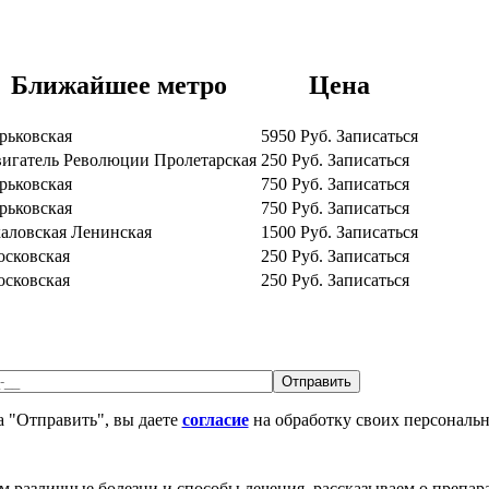
Ближайшее метро
Цена
рьковская
5950
Руб.
Записаться
игатель Революции
Пролетарская
250
Руб.
Записаться
рьковская
750
Руб.
Записаться
рьковская
750
Руб.
Записаться
аловская
Ленинская
1500
Руб.
Записаться
сковская
250
Руб.
Записаться
сковская
250
Руб.
Записаться
 "Отправить", вы даете
согласие
на обработку своих персональ
различные болезни и способы лечения, рассказываем о препара