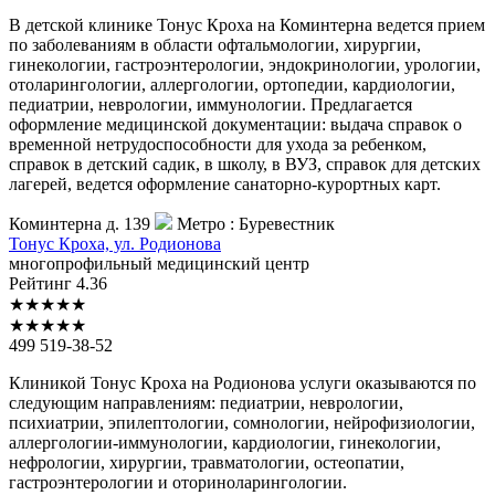
В детской клинике Тонус Кроха на Коминтерна ведется прием
по заболеваниям в области офтальмологии, хирургии,
гинекологии, гастроэнтерологии, эндокринологии, урологии,
отоларингологии, аллергологии, ортопедии, кардиологии,
педиатрии, неврологии, иммунологии. Предлагается
оформление медицинской документации: выдача справок о
временной нетрудоспособности для ухода за ребенком,
справок в детский садик, в школу, в ВУЗ, справок для детских
лагерей, ведется оформление санаторно-курортных карт.
Коминтерна д. 139
Метро :
Буревестник
Тонус
Кроха, ул. Родионова
многопрофильный медицинский центр
Рейтинг
4.36
★
★
★
★
★
★
★
★
★
★
499 519-38-52
Клиникой Тонус Кроха на Родионова услуги оказываются по
следующим направлениям: педиатрии, неврологии,
психиатрии, эпилептологии, сомнологии, нейрофизиологии,
аллергологии-иммунологии, кардиологии, гинекологии,
нефрологии, хирургии, травматологии, остеопатии,
гастроэнтерологии и оториноларингологии.