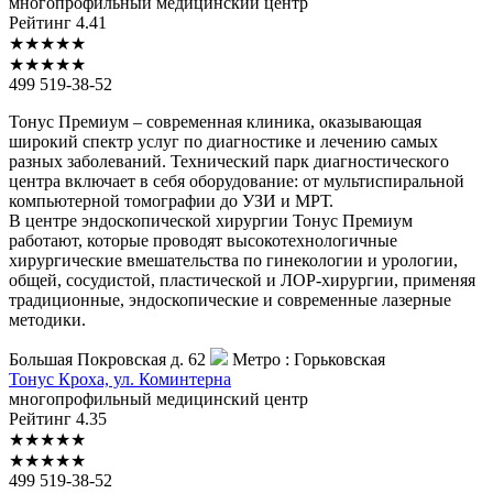
многопрофильный медицинский центр
Рейтинг
4.41
★
★
★
★
★
★
★
★
★
★
499 519-38-52
Тонус Премиум – современная клиника, оказывающая
широкий спектр услуг по диагностике и лечению самых
разных заболеваний. Технический парк диагностического
центра включает в себя оборудование: от мультиспиральной
компьютерной томографии до УЗИ и МРТ.
В центре эндоскопической хирургии Тонус Премиум
работают, которые проводят высокотехнологичные
хирургические вмешательства по гинекологии и урологии,
общей, сосудистой, пластической и ЛОР-хирургии, применяя
традиционные, эндоскопические и современные лазерные
методики.
Большая Покровская д. 62
Метро :
Горьковская
Тонус
Кроха, ул. Коминтерна
многопрофильный медицинский центр
Рейтинг
4.35
★
★
★
★
★
★
★
★
★
★
499 519-38-52