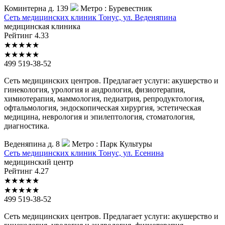
Коминтерна д. 139
Метро :
Буревестник
Сеть
медицинских клиник Тонус, ул. Веденяпина
медицинская клиника
Рейтинг
4.33
★
★
★
★
★
★
★
★
★
★
499 519-38-52
Сеть медицинских центров. Предлагает услуги: акушерство и
гинекология, урология и андрология, физиотерапия,
химиотерапия, маммология, педиатрия, репродуктология,
офтальмология, эндоскопическая хирургия, эстетическая
медицина, неврология и эпилептология, стоматология,
диагностика.
Веденяпина д. 8
Метро :
Парк Культуры
Сеть
медицинских клиник Тонус, ул. Есенина
медицинский центр
Рейтинг
4.27
★
★
★
★
★
★
★
★
★
★
499 519-38-52
Сеть медицинских центров. Предлагает услуги: акушерство и