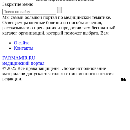
Закрытие меню
Мы самый большой портал по медицинской тематике.
Освещаем различные болезни и способы лечения,
рассказываем о препаратах и предоставляем бесплатный
каталог организаций, который поможет выбрать Вам
О сайте
Контакты
FARMAMIR.RU
медицинский портал
© 2025 Все права защищены. Любое использование
материалов допускается только с письменного согласия
редакции.
51
56
29
61
10
12
36
11
1
3
1
8
1
0
3
8