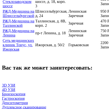
Стеклозаводском
шоссе, д. 18, корп.
Запи
шоссе
3
РЖД-Медицина на
Шлиссельбургская,
Ленинская
950
Шлиссельбургской
д, 24
Заречная
Запи
РЖД-Медицина на
Таллинская, д. 8В,
470
Заречная
Таллинской
корп. 2
Запи
РЖД-Медицина на
Ленинская
750
пр-т Ленина, д. 18
Ленина
Заречная
Запи
Сеть медицинских
220
клиник Тонус, ул.
Ижорская, д. 50/2
Горьковская
Запи
Ижорская
Вас так же может заинтересовать:
3D УЗИ
4D УЗИ
Бронхоскопия
Гастроскопия
Денситометрия
Дуплексное сканирование