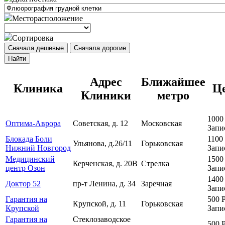
Месторасположение
Сортировка
Сначала дешевые
Сначала дорогие
Найти
Адрес
Ближайшее
Клиника
Ц
Клиники
метро
100
Оптима-Аврора
Советская, д. 12
Московская
Запи
Блокада Боли
1100
Ульянова, д.26/11
Горьковская
Нижний Новгород
Запи
Медицинский
150
Керченская, д. 20В
Стрелка
центр Озон
Запи
140
Доктор 52
пр-т Ленина, д. 34
Заречная
Запи
Гарантия на
500
Крупской, д. 11
Горьковская
Крупской
Запи
Гарантия на
Стеклозаводское
500