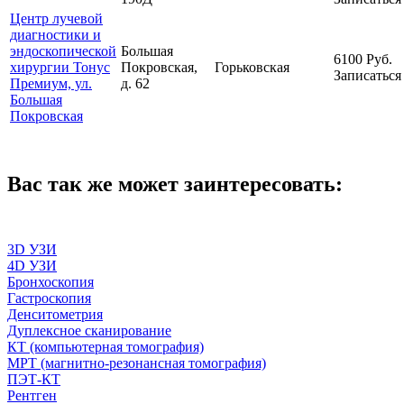
Центр лучевой
диагностики и
эндоскопической
Большая
6100
Руб.
хирургии Тонус
Покровская,
Горьковская
Записаться
Премиум, ул.
д. 62
Большая
Покровская
Вас так же может заинтересовать:
3D УЗИ
4D УЗИ
Бронхоскопия
Гастроскопия
Денситометрия
Дуплексное сканирование
КТ (компьютерная томография)
МРТ (магнитно-резонансная томография)
ПЭТ-КТ
Рентген