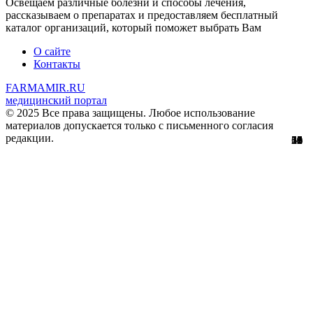
Освещаем различные болезни и способы лечения,
рассказываем о препаратах и предоставляем бесплатный
каталог организаций, который поможет выбрать Вам
О сайте
Контакты
FARMAMIR.RU
медицинский портал
© 2025 Все права защищены. Любое использование
материалов допускается только с письменного согласия
редакции.
51
56
29
61
10
12
36
11
1
3
1
8
1
0
3
8