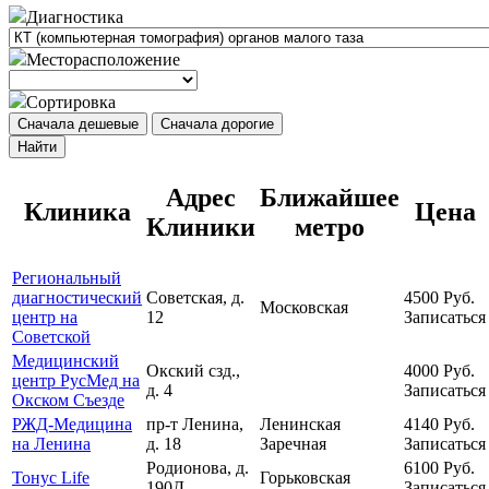
Диагностика
Месторасположение
Сортировка
Сначала дешевые
Сначала дорогие
Найти
Адрес
Ближайшее
Клиника
Цена
Клиники
метро
Региональный
диагностический
Советская, д.
4500
Руб.
Московская
центр на
12
Записаться
Советской
Медицинский
Окский сзд.,
4000
Руб.
центр РусМед на
д. 4
Записаться
Окском Съезде
РЖД-Медицина
пр-т Ленина,
Ленинская
4140
Руб.
на Ленина
д. 18
Заречная
Записаться
Родионова, д.
6100
Руб.
Тонус Life
Горьковская
190Д
Записаться