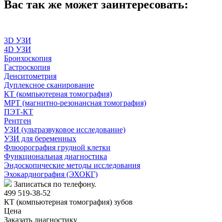
Вас так же может заинтересовать:
3D УЗИ
4D УЗИ
Бронхоскопия
Гастроскопия
Денситометрия
Дуплексное сканирование
КТ (компьютерная томография)
МРТ (магнитно-резонансная томография)
ПЭТ-КТ
Рентген
УЗИ (ультразвуковое исследование)
УЗИ для беременных
Флюорография грудной клетки
Функциональная диагностика
Эндоскопические методы исследования
Эхокардиография (ЭХОКГ)
Записаться по телефону.
499 519-38-52
КТ (компьютерная томография) зубов
Цена
Заказать диагностику