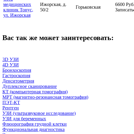
медицинских
Ижорская, д.
6600
Руб
Горьковская
клиник Тонус,
50/2
Записать
ул. Ижорская
Вас так же может заинтересовать:
3D УЗИ
4D УЗИ
Бронхоскопия
Гастроскопия
Денситометрия
Дуплексное сканирование
КТ (компьютерная томография)
МРТ (магнитно-резонансная томография)
ПЭТ-КТ
Рентген
УЗИ (ультразвуковое исследование)
УЗИ для беременных
Флюорография грудной клетки
Функциональная диагностика