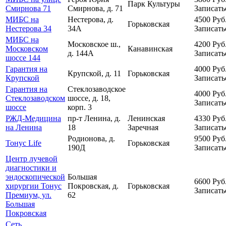
Парк Культуры
Смирнова 71
Смирнова, д. 71
Записать
МИБС на
Нестерова, д.
4500
Руб
Горьковская
Нестерова 34
34А
Записать
МИБС на
Московское ш.,
4200
Руб
Московском
Канавинская
д. 144А
Записать
шоссе 144
Гарантия на
4000
Руб
Крупской, д. 11
Горьковская
Крупской
Записать
Гарантия на
Стеклозаводское
4000
Руб
Стеклозаводском
шоссе, д. 18,
Записать
шоссе
корп. 3
РЖД-Медицина
пр-т Ленина, д.
Ленинская
4330
Руб
на Ленина
18
Заречная
Записать
Родионова, д.
9500
Руб
Тонус Life
Горьковская
190Д
Записать
Центр лучевой
диагностики и
эндоскопической
Большая
6600
Руб
хирургии Тонус
Покровская, д.
Горьковская
Записать
Премиум, ул.
62
Большая
Покровская
Сеть