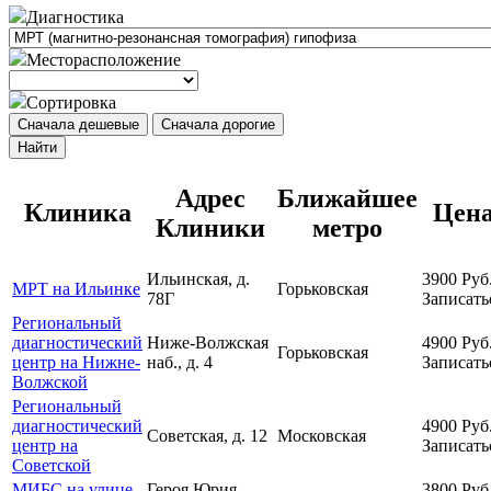
Диагностика
Месторасположение
Сортировка
Сначала дешевые
Сначала дорогие
Найти
Адрес
Ближайшее
Клиника
Цен
Клиники
метро
Ильинская, д.
3900
Руб
МРТ на Ильинке
Горьковская
78Г
Записать
Региональный
диагностический
Ниже-Волжская
4900
Руб
Горьковская
центр на Нижне-
наб., д. 4
Записать
Волжской
Региональный
диагностический
4900
Руб
Советская, д. 12
Московская
центр на
Записать
Советской
МИБС на улице
Героя Юрия
3800
Руб