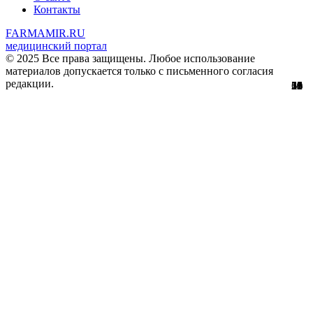
Контакты
FARMAMIR.RU
медицинский портал
© 2025 Все права защищены. Любое использование
материалов допускается только с письменного согласия
редакции.
51
56
29
61
10
12
36
11
1
3
1
8
1
0
3
8