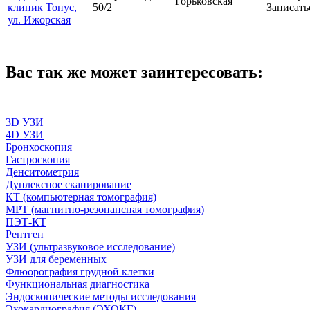
Горьковская
клиник Тонус,
50/2
Записать
ул. Ижорская
Вас так же может заинтересовать:
3D УЗИ
4D УЗИ
Бронхоскопия
Гастроскопия
Денситометрия
Дуплексное сканирование
КТ (компьютерная томография)
МРТ (магнитно-резонансная томография)
ПЭТ-КТ
Рентген
УЗИ (ультразвуковое исследование)
УЗИ для беременных
Флюорография грудной клетки
Функциональная диагностика
Эндоскопические методы исследования
Эхокардиография (ЭХОКГ)