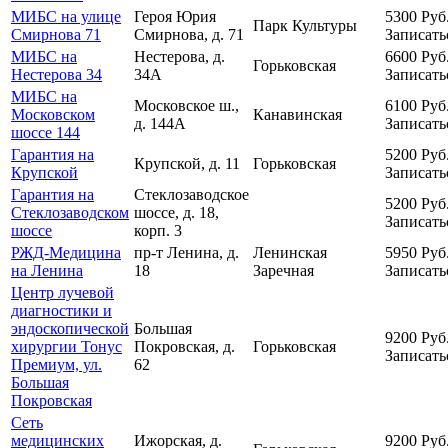
МИБС на улице
Героя Юрия
5300
Руб
Парк Культуры
Смирнова 71
Смирнова, д. 71
Записать
МИБС на
Нестерова, д.
6600
Руб
Горьковская
Нестерова 34
34А
Записать
МИБС на
Московское ш.,
6100
Руб
Московском
Канавинская
д. 144А
Записать
шоссе 144
Гарантия на
5200
Руб
Крупской, д. 11
Горьковская
Крупской
Записать
Гарантия на
Стеклозаводское
5200
Руб
Стеклозаводском
шоссе, д. 18,
Записать
шоссе
корп. 3
РЖД-Медицина
пр-т Ленина, д.
Ленинская
5950
Руб
на Ленина
18
Заречная
Записать
Центр лучевой
диагностики и
эндоскопической
Большая
9200
Руб
хирургии Тонус
Покровская, д.
Горьковская
Записать
Премиум, ул.
62
Большая
Покровская
Сеть
медицинских
Ижорская, д.
9200
Руб