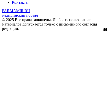
Контакты
FARMAMIR.RU
медицинский портал
© 2025 Все права защищены. Любое использование
материалов допускается только с письменного согласия
редакции.
51
56
29
61
10
12
36
11
1
3
1
8
1
0
3
8