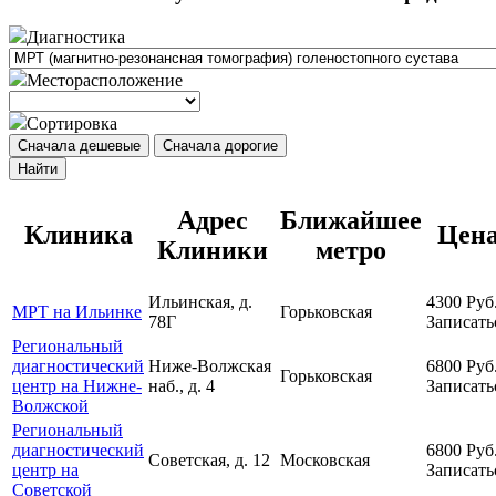
Диагностика
Месторасположение
Сортировка
Сначала дешевые
Сначала дорогие
Найти
Адрес
Ближайшее
Клиника
Цен
Клиники
метро
Ильинская, д.
4300
Руб
МРТ на Ильинке
Горьковская
78Г
Записать
Региональный
диагностический
Ниже-Волжская
6800
Руб
Горьковская
центр на Нижне-
наб., д. 4
Записать
Волжской
Региональный
диагностический
6800
Руб
Советская, д. 12
Московская
центр на
Записать
Советской