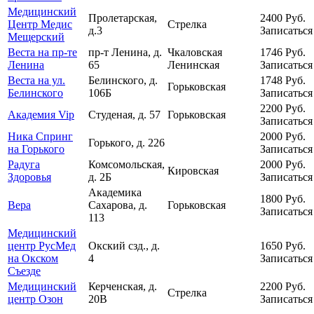
Медицинский
Пролетарская,
2400
Руб.
Центр Медис
Стрелка
д.3
Записаться
Мещерский
Веста на пр-те
пр-т Ленина, д.
Чкаловская
1746
Руб.
Ленина
65
Ленинская
Записаться
Веста на ул.
Белинского, д.
1748
Руб.
Горьковская
Белинского
106Б
Записаться
2200
Руб.
Академия Vip
Студеная, д. 57
Горьковская
Записаться
Ника Спринг
2000
Руб.
Горького, д. 226
на Горького
Записаться
Радуга
Комсомольская,
2000
Руб.
Кировская
Здоровья
д. 2Б
Записаться
Академика
1800
Руб.
Вера
Сахарова, д.
Горьковская
Записаться
113
Медицинский
центр РусМед
Окский сзд., д.
1650
Руб.
на Окском
4
Записаться
Съезде
Медицинский
Керченская, д.
2200
Руб.
Стрелка
центр Озон
20В
Записаться