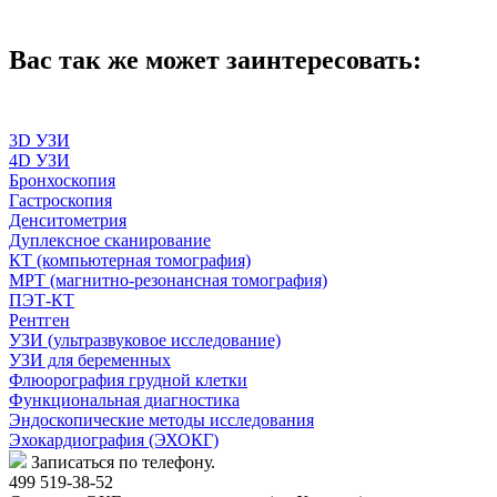
Вас так же может заинтересовать:
3D УЗИ
4D УЗИ
Бронхоскопия
Гастроскопия
Денситометрия
Дуплексное сканирование
КТ (компьютерная томография)
МРТ (магнитно-резонансная томография)
ПЭТ-КТ
Рентген
УЗИ (ультразвуковое исследование)
УЗИ для беременных
Флюорография грудной клетки
Функциональная диагностика
Эндоскопические методы исследования
Эхокардиография (ЭХОКГ)
Записаться по телефону.
499 519-38-52