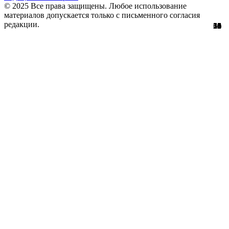
© 2025 Все права защищены. Любое использование
материалов допускается только с письменного согласия
редакции.
51
56
29
61
10
12
36
11
1
3
1
8
1
0
3
8