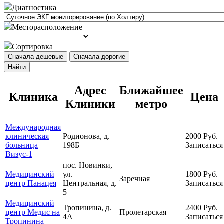
Диагностика
Месторасположение
Сортировка
Сначала дешевые
Сначала дорогие
Найти
Адрес
Ближайшее
Клиника
Цена
Клиники
метро
Международная
клиническая
Родионова, д.
2000
Руб.
больница
198Б
Записаться
Визус-1
пос. Новинки,
Медицинский
ул.
1800
Руб.
Заречная
центр Панацея
Центральная, д.
Записаться
5
Медицинский
Тропинина, д.
2400
Руб.
центр Медис на
Пролетарская
4А
Записаться
Тропинина