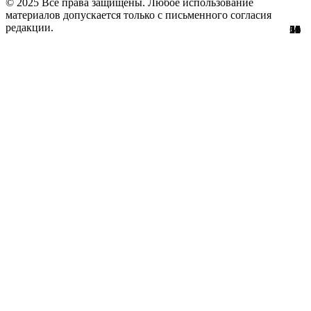
© 2025 Все права защищены. Любое использование
материалов допускается только с письменного согласия
редакции.
51
56
29
61
10
12
36
11
1
3
1
8
1
0
3
8