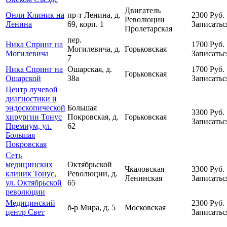
Двигатель
Онли Клиник на
пр-т Ленина, д.
2300
Руб.
Революции
Ленина
69, корп. 1
Записатьс
Пролетарская
пер.
Ника Спринг на
1700
Руб.
Могилевича, д.
Горьковская
Могилевича
Записатьс
7
Ника Спринг на
Ошарская, д.
1700
Руб.
Горьковская
Ошарской
38а
Записатьс
Центр лучевой
диагностики и
эндоскопической
Большая
3300
Руб.
хирургии Тонус
Покровская, д.
Горьковская
Записатьс
Премиум, ул.
62
Большая
Покровская
Сеть
медицинских
Октябрьской
Чкаловская
3300
Руб.
клиник Тонус,
Революции, д.
Ленинская
Записатьс
ул. Октябрьской
65
революции
Медицинский
2300
Руб.
б-р Мира, д. 5
Московская
центр Свет
Записатьс