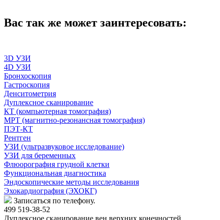
Вас так же может заинтересовать:
3D УЗИ
4D УЗИ
Бронхоскопия
Гастроскопия
Денситометрия
Дуплексное сканирование
КТ (компьютерная томография)
МРТ (магнитно-резонансная томография)
ПЭТ-КТ
Рентген
УЗИ (ультразвуковое исследование)
УЗИ для беременных
Флюорография грудной клетки
Функциональная диагностика
Эндоскопические методы исследования
Эхокардиография (ЭХОКГ)
Записаться по телефону.
499 519-38-52
Дуплексное сканирование вен верхних конечностей