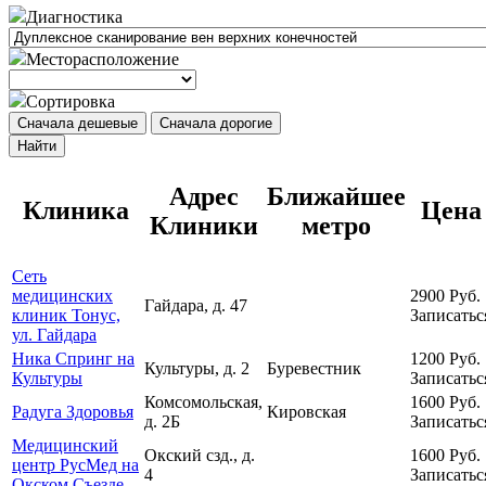
Диагностика
Месторасположение
Сортировка
Сначала дешевые
Сначала дорогие
Найти
Адрес
Ближайшее
Клиника
Цена
Клиники
метро
Сеть
медицинских
2900
Руб.
Гайдара, д. 47
клиник Тонус,
Записатьс
ул. Гайдара
Ника Спринг на
1200
Руб.
Культуры, д. 2
Буревестник
Культуры
Записатьс
Комсомольская,
1600
Руб.
Радуга Здоровья
Кировская
д. 2Б
Записатьс
Медицинский
Окский сзд., д.
1600
Руб.
центр РусМед на
4
Записатьс
Окском Съезде