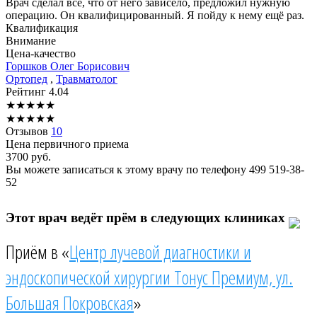
Врач сделал всё, что от него зависело, предложил нужную
операцию. Он квалифицированный. Я пойду к нему ещё раз.
Квалификация
Внимание
Цена-качество
Горшков
Олег Борисович
Ортопед
,
Травматолог
Рейтинг
4.04
★
★
★
★
★
★
★
★
★
★
Отзывов
10
Цена первичного приема
3700
руб.
Вы можете записаться к этому врачу по телефону
499 519-38-
52
Этот врач ведёт прём в следующих клиниках
Приём в «
Центр лучевой диагностики и
эндоскопической хирургии Тонус Премиум, ул.
Большая Покровская
»