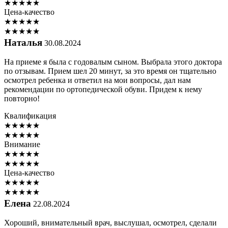
★
★
★
★
★
Цена-качество
★
★
★
★
★
★
★
★
★
★
Наталья
30.08.2024
На приеме я была с годовалым сыном. Выбрала этого доктора
по отзывам. Прием шел 20 минут, за это время он тщательно
осмотрел ребенка и ответил на мои вопросы, дал нам
рекомендации по ортопедической обуви. Придем к нему
повторно!
Квалификация
★
★
★
★
★
★
★
★
★
★
Внимание
★
★
★
★
★
★
★
★
★
★
Цена-качество
★
★
★
★
★
★
★
★
★
★
Елена
22.08.2024
Хороший, внимательный врач, выслушал, осмотрел, сделали