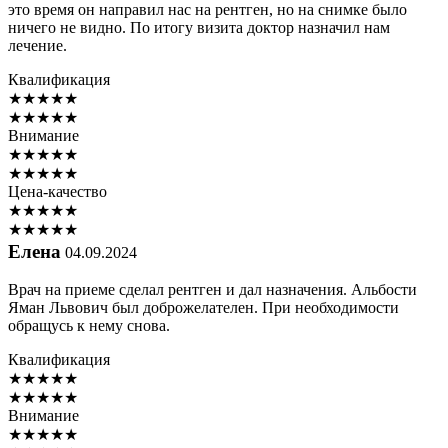
это время он направил нас на рентген, но на снимке было
ничего не видно. По итогу визита доктор назначил нам
лечение.
Квалификация
★
★
★
★
★
★
★
★
★
★
Внимание
★
★
★
★
★
★
★
★
★
★
Цена-качество
★
★
★
★
★
★
★
★
★
★
Елена
04.09.2024
Врач на приеме сделал рентген и дал назначения. Альбости
Яман Львович был доброжелателен. При необходимости
обращусь к нему снова.
Квалификация
★
★
★
★
★
★
★
★
★
★
Внимание
★
★
★
★
★