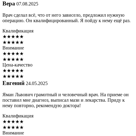
Вера
07.08.2025
Врач сделал всё, что от него зависело, предложил нужную
операцию. Он квалифицированный. Я пойду к нему ещё раз.
Квалификация
★
★
★
★
★
★
★
★
★
★
Внимание
★
★
★
★
★
★
★
★
★
★
Цена-качество
★
★
★
★
★
★
★
★
★
★
Евгений
24.05.2025
Яман Львович грамотный и человечный врач. На приеме он
поставил мне диагноз, выписал мази и лекарства. Приду к
нему повторно, рекомендую доктора!
Квалификация
★
★
★
★
★
★
★
★
★
★
Внимание