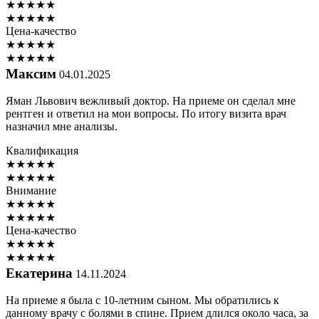
★
★
★
★
★
★
★
★
★
★
Цена-качество
★
★
★
★
★
★
★
★
★
★
Максим
04.01.2025
Яман Львович вежливый доктор. На приеме он сделал мне
рентген и ответил на мои вопросы. По итогу визита врач
назначил мне анализы.
Квалификация
★
★
★
★
★
★
★
★
★
★
Внимание
★
★
★
★
★
★
★
★
★
★
Цена-качество
★
★
★
★
★
★
★
★
★
★
Екатерина
14.11.2024
На приеме я была с 10-летним сыном. Мы обратились к
данному врачу с болями в спине. Прием длился около часа, за