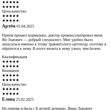
★
★
★
★
★
★
★
★
★
★
Цена-качество
★
★
★
★
★
★
★
★
★
★
Артём
01.04.2025
Прием прошел нормально, доктор проконсультировал меня.
Ян Львович — добрый специалист. Мне удобно было
записаться именно к этому травматологу-ортопеду, поэтому я
обратился к нему. В итоге визита к нему узнал, чем болею.
Квалификация
★
★
★
★
★
★
★
★
★
★
Внимание
★
★
★
★
★
★
★
★
★
★
Цена-качество
★
★
★
★
★
★
★
★
★
★
Елена
25.02.2025
На приеме я была с 8-летней дочерью. Яман Львович