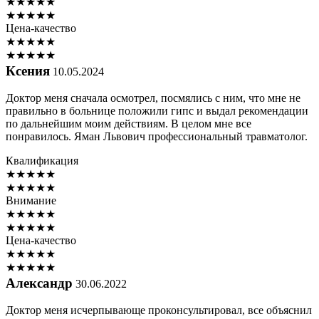
★
★
★
★
★
★
★
★
★
★
Цена-качество
★
★
★
★
★
★
★
★
★
★
Ксения
10.05.2024
Доктор меня сначала осмотрел, посмялись с ним, что мне не
правильно в больнице положили гипс и выдал рекомендации
по дальнейшим моим действиям. В целом мне все
понравилось. Яман Львович профессиональный травматолог.
Квалификация
★
★
★
★
★
★
★
★
★
★
Внимание
★
★
★
★
★
★
★
★
★
★
Цена-качество
★
★
★
★
★
★
★
★
★
★
Александр
30.06.2022
Доктор меня исчерпывающе проконсультировал, все объяснил