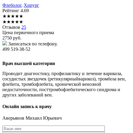
Флеболог
,
Хирург
Рейтинг
4.69
★
★
★
★
★
★
★
★
★
★
Отзывов
25
Цена первичного приема
2750
руб.
Записаться по телефону.
499 519-38-52
Врач высшей категории
Проводит диагностику, профилактику и лечение варикоза,
сосудистых звездочек (ретикулярныйварикоз), тромбоза вен,
флебита, тромбофлебита, хронической венозной
недостаточности, посттромбофлебитического синдрома и
других заболеваний вен.
Онлайн запись к врачу
Аверьянов
Михаил Юрьевич