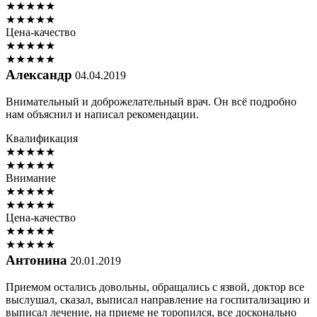
★
★
★
★
★
★
★
★
★
★
Цена-качество
★
★
★
★
★
★
★
★
★
★
Александр
04.04.2019
Внимательный и доброжелательный врач. Он всё подробно
нам объяснил и написал рекомендации.
Квалификация
★
★
★
★
★
★
★
★
★
★
Внимание
★
★
★
★
★
★
★
★
★
★
Цена-качество
★
★
★
★
★
★
★
★
★
★
Антонина
20.01.2019
Приемом остались довольны, обращались с язвой, доктор все
выслушал, сказал, выписал направление на госпитализацию и
выписал лечение, на приеме не торопился, все досконально