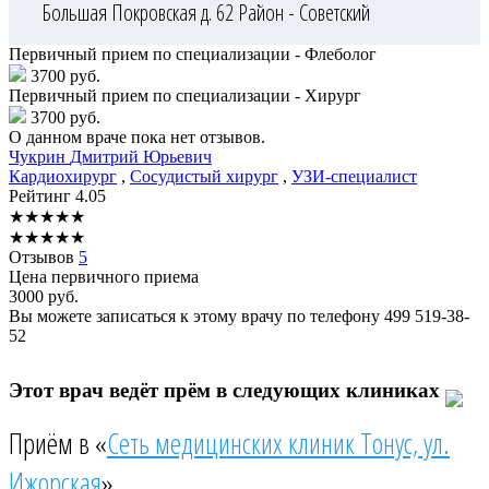
Большая Покровская д. 62
Район - Советский
Первичный прием по специализации - Флеболог
3700 руб.
Первичный прием по специализации - Хирург
3700 руб.
О данном враче пока нет отзывов.
Чукрин
Дмитрий Юрьевич
Кардиохирург
,
Сосудистый хирург
,
УЗИ-специалист
Рейтинг
4.05
★
★
★
★
★
★
★
★
★
★
Отзывов
5
Цена первичного приема
3000
руб.
Вы можете записаться к этому врачу по телефону
499 519-38-
52
Этот врач ведёт прём в следующих клиниках
Приём в «
Сеть медицинских клиник Тонус, ул.
Ижорская
»