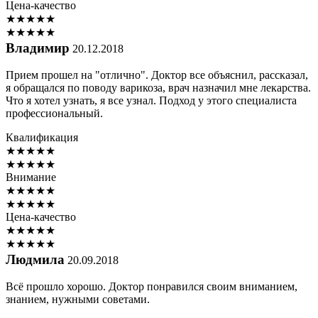
Цена-качество
★
★
★
★
★
★
★
★
★
★
Владимир
20.12.2018
Прием прошел на "отлично". Доктор все объяснил, рассказал,
я обращался по поводу варикоза, врач назначил мне лекарства.
Что я хотел узнать, я все узнал. Подход у этого специалиста
профессиональный.
Квалификация
★
★
★
★
★
★
★
★
★
★
Внимание
★
★
★
★
★
★
★
★
★
★
Цена-качество
★
★
★
★
★
★
★
★
★
★
Людмила
20.09.2018
Всё прошло хорошо. Доктор понравился своим вниманием,
знанием, нужными советами.