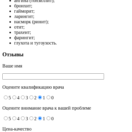
ангина (тонзиллит);
бронхит;
гайморит;
ларингит;
насморк (ринит);
отит;
трахеит;
фарингит;
глухота и тугоухость.
Отзывы
Ваше имя
Оцените квалификацию врача
5
4
3
2
1
0
Оцените внимание врача к вашей проблеме
5
4
3
2
1
0
Цена-качество