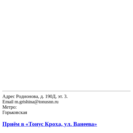
Адрес
Родионова, д. 190Д, эт. 3.
Email
m.grishina@tonusnn.ru
Метро:
Горьковская
Приём в
«Тонус Кроха, ул. Ванеева»