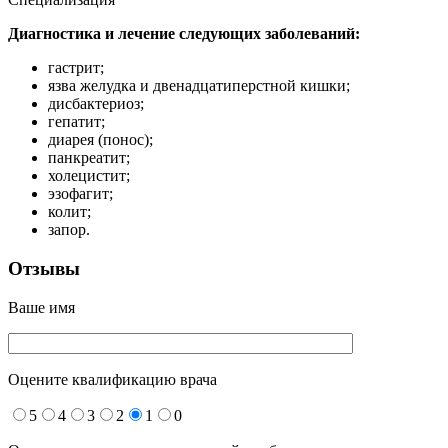
Диагностика и лечение следующих заболеваний:
гастрит;
язва желудка и двенадцатиперстной кишки;
дисбактериоз;
гепатит;
диарея (понос);
панкреатит;
холецистит;
эзофагит;
колит;
запор.
Отзывы
Ваше имя
Оцените квалификацию врача
5
4
3
2
1
0