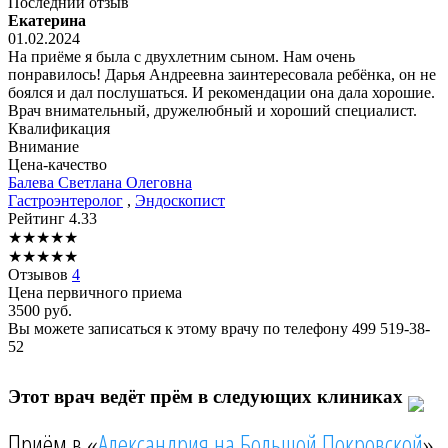
Последний отзыв
Екатерина
01.02.2024
На приёме я была с двухлетним сыном. Нам очень
понравилось! Дарья Андреевна заинтересовала ребёнка, он не
боялся и дал послушаться. И рекомендации она дала хорошие.
Врач внимательный, дружелюбный и хороший специалист.
Квалификация
Внимание
Цена-качество
Балева
Светлана Олеговна
Гастроэнтеролог
,
Эндоскопист
Рейтинг
4.33
★
★
★
★
★
★
★
★
★
★
Отзывов
4
Цена первичного приема
3500
руб.
Вы можете записаться к этому врачу по телефону
499 519-38-
52
Этот врач ведёт прём в следующих клиниках
Приём в «
Александрия на Большой Покровской
»