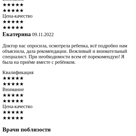
★
★
★
★
★
★
★
★
★
★
Цена-качество
★
★
★
★
★
★
★
★
★
★
Екатерина
09.11.2022
Доктор нас опросила, осмотрела ребенка, всё подробно нам
объяснила, дала рекомендации. Вежливый и внимательный
специалист. При необходимости всем её порекомендую! Я
была на приёме вместе с ребёнком.
Квалификация
★
★
★
★
★
★
★
★
★
★
Внимание
★
★
★
★
★
★
★
★
★
★
Цена-качество
★
★
★
★
★
★
★
★
★
★
Врачи поблизости