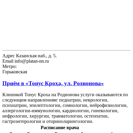
Адрес
Казанская наб., д. 5.
Email
info@platan-nn.ru
Метро:
Горьковская
Приём в
«Тонус Кроха, ул. Родионова»
Клиникой Тонус Кроха на Родионова услуги оказываются по
следующим направлениям: педиатрии, неврологии,
психиатрии, эпилептологии, сомнологии, нейрофизиологии,
аллергологии-иммунологии, кардиологии, гинекологии,
нефрологии, хирургии, травматологии, остеопатии,
гастроэнтерологии и оториноларингологии.
Расписание врача