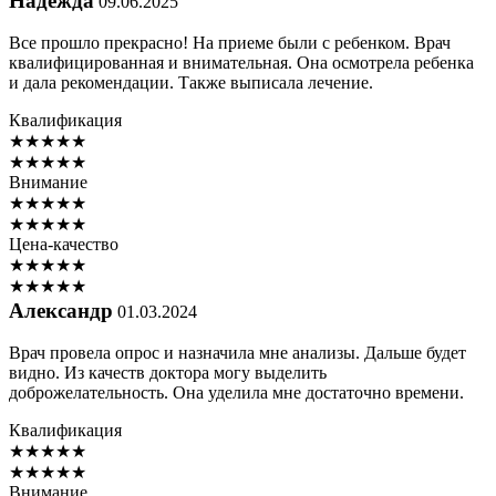
Надежда
09.06.2025
Все прошло прекрасно! На приеме были с ребенком. Врач
квалифицированная и внимательная. Она осмотрела ребенка
и дала рекомендации. Также выписала лечение.
Квалификация
★
★
★
★
★
★
★
★
★
★
Внимание
★
★
★
★
★
★
★
★
★
★
Цена-качество
★
★
★
★
★
★
★
★
★
★
Александр
01.03.2024
Врач провела опрос и назначила мне анализы. Дальше будет
видно. Из качеств доктора могу выделить
доброжелательность. Она уделила мне достаточно времени.
Квалификация
★
★
★
★
★
★
★
★
★
★
Внимание