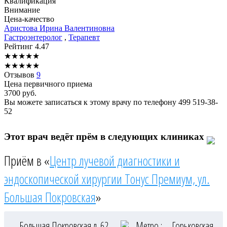
Квалификация
Внимание
Цена-качество
Аристова
Ирина Валентиновна
Гастроэнтеролог
,
Терапевт
Рейтинг
4.47
★
★
★
★
★
★
★
★
★
★
Отзывов
9
Цена первичного приема
3700
руб.
Вы можете записаться к этому врачу по телефону
499 519-38-
52
Этот врач ведёт прём в следующих клиниках
Приём в «
Центр лучевой диагностики и
эндоскопической хирургии Тонус Премиум, ул.
Большая Покровская
»
Большая Покровская д. 62
Метро :
Горьковская