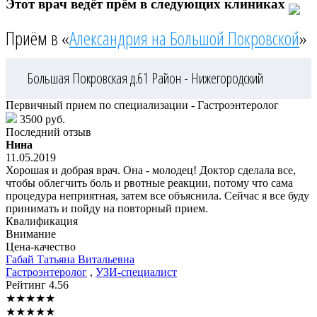
Этот врач ведёт прём в следующих клиниках
Приём в «
Александрия на Большой Покровской
»
Большая Покровская д.61
Район - Нижегородский
Первичный прием по специализации - Гастроэнтеролог
3500 руб.
Последний отзыв
Нина
11.05.2019
Хорошая и добрая врач. Она - молодец! Доктор сделала все,
чтобы облегчить боль и рвотные реакции, потому что сама
процедура неприятная, затем все объяснила. Сейчас я все буду
принимать и пойду на повторный прием.
Квалификация
Внимание
Цена-качество
Габай
Татьяна Витальевна
Гастроэнтеролог
,
УЗИ-специалист
Рейтинг
4.56
★
★
★
★
★
★
★
★
★
★