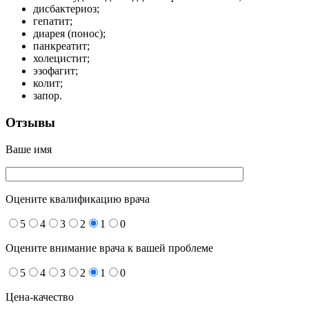
дисбактериоз;
гепатит;
диарея (понос);
панкреатит;
холецистит;
эзофагит;
колит;
запор.
Отзывы
Ваше имя
Оцените квалификацию врача
5
4
3
2
1
0
Оцените внимание врача к вашей проблеме
5
4
3
2
1
0
Цена-качество