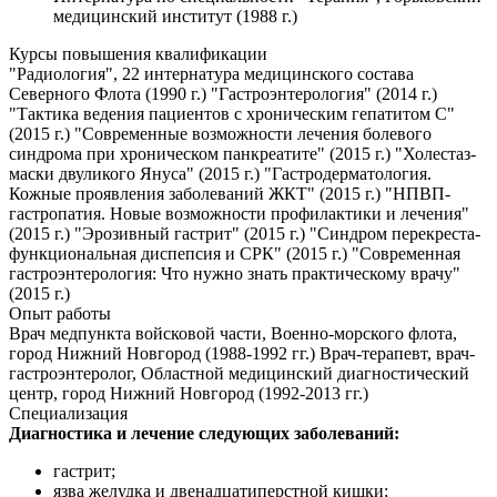
медицинский институт (1988 г.)
Курсы повышения квалификации
"Радиология", 22 интернатура медицинского состава
Северного Флота (1990 г.) "Гастроэнтерология" (2014 г.)
"Тактика ведения пациентов с хроническим гепатитом С"
(2015 г.) "Современные возможности лечения болевого
синдрома при хроническом панкреатите" (2015 г.) "Холестаз-
маски двуликого Януса" (2015 г.) "Гастродерматология.
Кожные проявления заболеваний ЖКТ" (2015 г.) "НПВП-
гастропатия. Новые возможности профилактики и лечения"
(2015 г.) "Эрозивный гастрит" (2015 г.) "Синдром перекреста-
функциональная диспепсия и СРК" (2015 г.) "Современная
гастроэнтерология: Что нужно знать практическому врачу"
(2015 г.)
Опыт работы
Врач медпункта войсковой части, Военно-морского флота,
город Нижний Новгород (1988-1992 гг.) Врач-терапевт, врач-
гастроэнтеролог, Областной медицинский диагностический
центр, город Нижний Новгород (1992-2013 гг.)
Специализация
Диагностика и лечение следующих заболеваний:
гастрит;
язва желудка и двенадцатиперстной кишки;