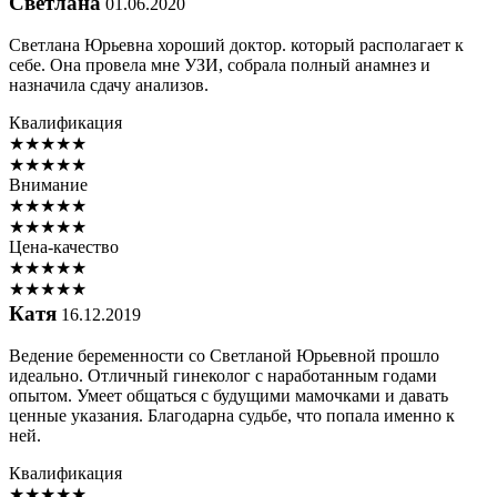
Светлана
01.06.2020
Светлана Юрьевна хороший доктор. который располагает к
себе. Она провела мне УЗИ, собрала полный анамнез и
назначила сдачу анализов.
Квалификация
★
★
★
★
★
★
★
★
★
★
Внимание
★
★
★
★
★
★
★
★
★
★
Цена-качество
★
★
★
★
★
★
★
★
★
★
Катя
16.12.2019
Ведение беременности со Светланой Юрьевной прошло
идеально. Отличный гинеколог с наработанным годами
опытом. Умеет общаться с будущими мамочками и давать
ценные указания. Благодарна судьбе, что попала именно к
ней.
Квалификация
★
★
★
★
★