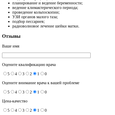
планирование и ведение беременности;
ведение климактерического периода;
проведение кольпоскопии;
УЗИ органов малого таза;
подбор пессариев;
радиоволновое лечение шейки матки.
Отзывы
Ваше имя
Оцените квалификацию врача
5
4
3
2
1
0
Оцените внимание врача к вашей проблеме
5
4
3
2
1
0
Цена-качество
5
4
3
2
1
0