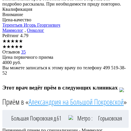
подробно рассказала. При необходимости приду повторно.
Квалификация
Внимание
Цена-качество
Терентьев
Игорь Георгиевич
Маммолог
,
Онколог
Рейтинг
4.79
★
★
★
★
★
★
★
★
★
★
Отзывов
35
Цена первичного приема
4000
руб.
Вы можете записаться к этому врачу по телефону
499 519-38-
52
Этот врач ведёт прём в следующих клиниках
Приём в «
Александрия на Большой Покровской
»
Большая Покровская д.61
Метро :
Горьковская
Первичный прием по специализации - Маммолог