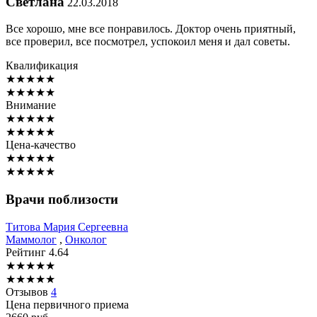
Светлана
22.03.2018
Все хорошо, мне все понравилось. Доктор очень приятный,
все проверил, все посмотрел, успокоил меня и дал советы.
Квалификация
★
★
★
★
★
★
★
★
★
★
Внимание
★
★
★
★
★
★
★
★
★
★
Цена-качество
★
★
★
★
★
★
★
★
★
★
Врачи поблизости
Титова
Мария Сергеевна
Маммолог
,
Онколог
Рейтинг
4.64
★
★
★
★
★
★
★
★
★
★
Отзывов
4
Цена первичного приема