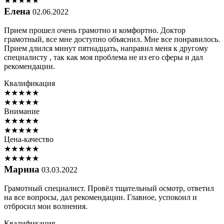
★
★
★
★
★
Елена
02.06.2022
Прием прошел очень грамотно и комфортно. Доктор
грамотный, все мне доступно объяснил. Мне все понравилось.
Прием длился минут пятнадцать, направил меня к другому
специалисту , так как моя проблема не из его сферы и дал
рекомендации.
Квалификация
★
★
★
★
★
★
★
★
★
★
Внимание
★
★
★
★
★
★
★
★
★
★
Цена-качество
★
★
★
★
★
★
★
★
★
★
Марина
03.03.2022
Грамотный специалист. Провёл тщательный осмотр, ответил
на все вопросы, дал рекомендации. Главное, успокоил и
отбросил мои волнения.
Квалификация