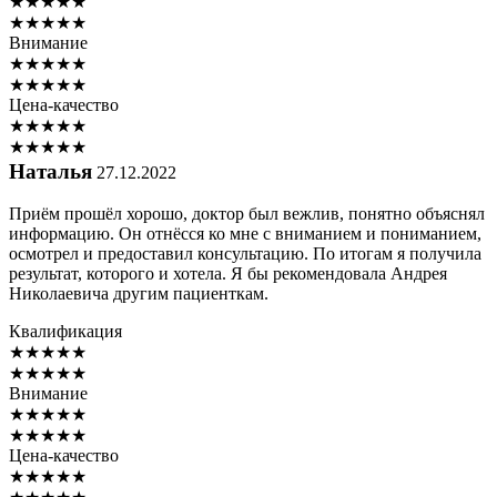
★
★
★
★
★
★
★
★
★
★
Внимание
★
★
★
★
★
★
★
★
★
★
Цена-качество
★
★
★
★
★
★
★
★
★
★
Наталья
27.12.2022
Приём прошёл хорошо, доктор был вежлив, понятно объяснял
информацию. Он отнёсся ко мне с вниманием и пониманием,
осмотрел и предоставил консультацию. По итогам я получила
результат, которого и хотела. Я бы рекомендовала Андрея
Николаевича другим пациенткам.
Квалификация
★
★
★
★
★
★
★
★
★
★
Внимание
★
★
★
★
★
★
★
★
★
★
Цена-качество
★
★
★
★
★