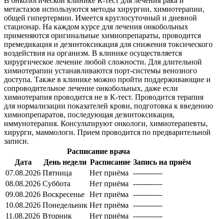
В онкологической клинике К-тест для лечения рака и
метастазов используются методы хирургии, химиотерапии,
общей гипертермии. Имеется круглосуточный и дневной
стационар. На каждом курсе для лечения онкобольных
применяются оригинальные химиопрепараты, проводится
премедикация и дезинтоксикация для снижения токсического
воздействия на организм. В клинике осуществляется
хирургическое лечение любой сложности. Для длительной
химиотерапии устанавливаются порт-системы венозного
доступа. Также в клинике можно пройти поддерживающие и
сопроводительное лечение онкобольных, даже если
химиотерапия проводится не в К-тест. Проводится терапия
для нормализации показателей крови, подготовка к введению
химиопрепаратов, последующая дезинтоксикация,
иммунотерапия. Консультируют онкологи, химиотерапевты,
хирурги, маммологи. Прием проводится по предварительной
записи.
Расписание врача
Дата
День недели
Расписание
Запись на приём
07.08.2026
Пятница
Нет приёма
------------
08.08.2026
Суббота
Нет приёма
------------
09.08.2026
Воскресенье
Нет приёма
------------
10.08.2026
Понедельник
Нет приёма
------------
11.08.2026
Вторник
Нет приёма
------------