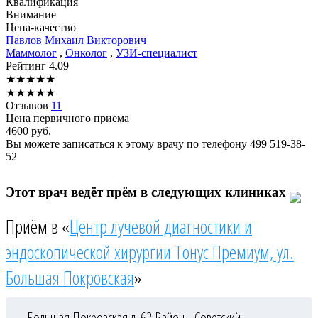
Квалификация
Внимание
Цена-качество
Павлов
Михаил Викторович
Маммолог
,
Онколог
,
УЗИ-специалист
Рейтинг
4.09
★
★
★
★
★
★
★
★
★
★
Отзывов
11
Цена первичного приема
4600
руб.
Вы можете записаться к этому врачу по телефону
499 519-38-
52
Этот врач ведёт прём в следующих клиниках
Приём в «
Центр лучевой диагностики и
эндоскопической хирургии Тонус Премиум, ул.
Большая Покровская
»
Большая Покровская д. 62
Район - Советский