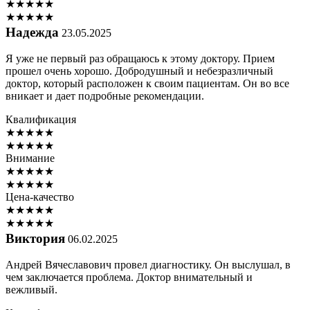
★
★
★
★
★
★
★
★
★
★
Надежда
23.05.2025
Я уже не первый раз обращаюсь к этому доктору. Прием
прошел очень хорошо. Добродушный и небезразличный
доктор, который расположен к своим пациентам. Он во все
вникает и дает подробные рекомендации.
Квалификация
★
★
★
★
★
★
★
★
★
★
Внимание
★
★
★
★
★
★
★
★
★
★
Цена-качество
★
★
★
★
★
★
★
★
★
★
Виктория
06.02.2025
Андрей Вячеславович провел диагностику. Он выслушал, в
чем заключается проблема. Доктор внимательный и
вежливый.