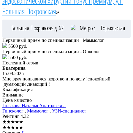
эндоскопической хирургии Тонус Премиум, ул.
Большая Покровская
»
Большая Покровская д. 62
Метро :
Горьковская
Первичный прием по специализации - Маммолог
5500 руб.
Первичный прием по специализации - Онколог
5500 руб.
Последний отзыв
Екатерина
15.09.2025
Мне врач понравился ,коротко и по делу !спокойный
,думающий ,знающий !
Квалификация
Внимание
Цена-качество
Голякова
Наталья Анатольевна
Гинеколог
,
Маммолог
,
УЗИ-специалист
Рейтинг
4.32
★
★
★
★
★
★
★
★
★
★
Отзывов
5