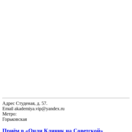
Адрес
Студеная, д. 57.
Email
akademiya.vip@yandex.ru
Метро:
Горьковская
Приём в
«Онли Клиник на Советской»