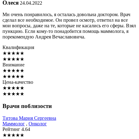
Олеся
24.04.2022
Мн очень понравилось, я осталась довольна доктором. Врач
сделал все необходимое. Он провел осмотр, ответил на все
мои вопросы, даже на те, которые не касались его сферы. Взял
пункцию. Если кому-то понадобится помощь маммолога, я
порекомендую Андрея Вечаславовича.
Квалификация
★
★
★
★
★
★
★
★
★
★
Внимание
★
★
★
★
★
★
★
★
★
★
Цена-качество
★
★
★
★
★
★
★
★
★
★
Врачи поблизости
Титова
Мария Сергеевна
Маммолог
,
Онколог
Рейтинг
4.64
★
★
★
★
★