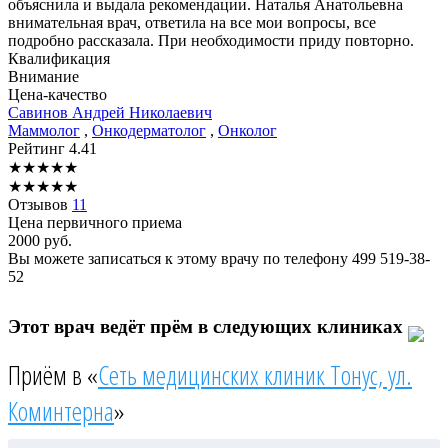
объяснила и выдала рекомендации. Наталья Анатольевна
внимательная врач, ответила на все мои вопросы, все
подробно рассказала. При необходимости приду повторно.
Квалификация
Внимание
Цена-качество
Савинов
Андрей Николаевич
Маммолог
,
Онкодерматолог
,
Онколог
Рейтинг
4.41
★
★
★
★
★
★
★
★
★
★
Отзывов
11
Цена первичного приема
2000
руб.
Вы можете записаться к этому врачу по телефону
499 519-38-
52
Этот врач ведёт прём в следующих клиниках
Приём в «
Сеть медицинских клиник Тонус, ул.
Коминтерна
»