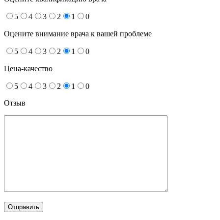
5
4
3
2
1
0
Оцените внимание врача к вашей проблеме
5
4
3
2
1
0
Цена-качество
5
4
3
2
1
0
Отзыв