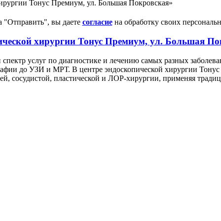
ирургии Тонус Премиум, ул. Большая Покровская»
 "Отправить", вы даете
согласие
на обработку своих персональ
ической хирургии Тонус Премиум, ул. Большая П
пектр услуг по диагностике и лечению самых разных заболеван
рафии до УЗИ и МРТ. В центре эндоскопической хирургии Тону
ей, сосудистой, пластической и ЛОР-хирургии, применяя тради