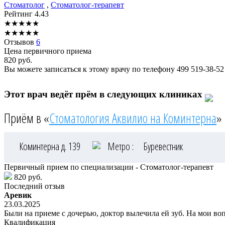
Стоматолог
,
Стоматолог-терапевт
Рейтинг
4.43
★
★
★
★
★
★
★
★
★
★
Отзывов
6
Цена первичного приема
820
руб.
Вы можете записаться к этому врачу по телефону
499 519-38-52
Этот врач ведёт прём в следующих клиниках
Приём в «
Стоматология Аквилио на Коминтерна
»
Коминтерна д. 139
Метро :
Буревестник
Первичный прием по специализации - Стоматолог-терапевт
820 руб.
Последний отзыв
Аревик
23.03.2025
Были на приеме с дочерью, доктор вылечила ей зуб. На мои в
Квалификация