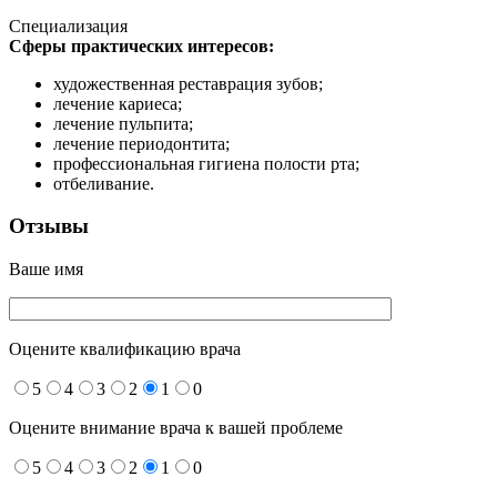
Специализация
Сферы практических интересов:
художественная реставрация зубов;
лечение кариеса;
лечение пульпита;
лечение периодонтита;
профессиональная гигиена полости рта;
отбеливание.
Отзывы
Ваше имя
Оцените квалификацию врача
5
4
3
2
1
0
Оцените внимание врача к вашей проблеме
5
4
3
2
1
0