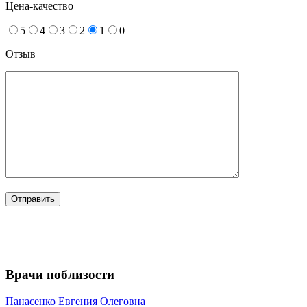
Цена-качество
5
4
3
2
1
0
Отзыв
Врачи поблизости
Панасенко
Евгения Олеговна