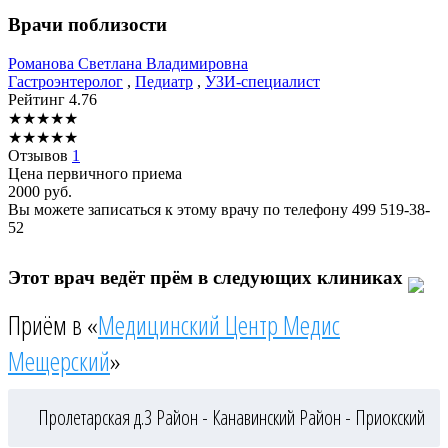
Врачи поблизости
Романова
Светлана Владимировна
Гастроэнтеролог
,
Педиатр
,
УЗИ-специалист
Рейтинг
4.76
★
★
★
★
★
★
★
★
★
★
Отзывов
1
Цена первичного приема
2000
руб.
Вы можете записаться к этому врачу по телефону
499 519-38-
52
Этот врач ведёт прём в следующих клиниках
Приём в «
Медицинский Центр Медис
Мещерский
»
Пролетарская д.3
Район - Канавинский
Район - Приокский