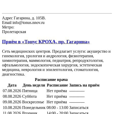
Адрес
Гагарина, д. 105В.
Email
info@tonus.nnov.ru
Метро:
Пролетарская
Приём в
«Тонус КРОХА, пр. Гагарина»
Сеть медицинских центров. Предлагает услуги: акушерство и
гинекология, урология и андрология, физиотерапия,
химиотерапия, маммология, педиатрия, репродуктология,
офтальмология, эндоскопическая хирургия, эстетическая
медицина, неврология и эпилептология, стоматология,
диагностика.
Расписание врача
Дата
День недели
Расписание
Запись на приём
07.08.2026
Пятница
Нет приёма
------------
08.08.2026
Суббота
Нет приёма
------------
09.08.2026
Воскресенье
Нет приёма
------------
10.08.2026
Понедельник
08:00 - 13:00
Записаться
11.08.2026
Вторник
14:00 - 20:00
Записаться