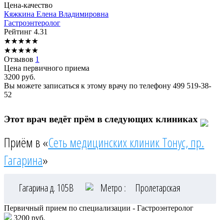
Цена-качество
Кяжкина
Елена Владимировна
Гастроэнтеролог
Рейтинг
4.31
★
★
★
★
★
★
★
★
★
★
Отзывов
1
Цена первичного приема
3200
руб.
Вы можете записаться к этому врачу по телефону
499 519-38-
52
Этот врач ведёт прём в следующих клиниках
Приём в «
Сеть медицинских клиник Тонус, пр.
Гагарина
»
Гагарина д. 105В
Метро :
Пролетарская
Первичный прием по специализации - Гастроэнтеролог
3200 руб.