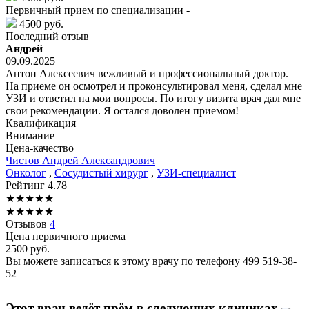
Первичный прием по специализации -
4500 руб.
Последний отзыв
Андрей
09.09.2025
Антон Алексеевич вежливый и профессиональный доктор.
На приеме он осмотрел и проконсультировал меня, сделал мне
УЗИ и ответил на мои вопросы. По итогу визита врач дал мне
свои рекомендации. Я остался доволен приемом!
Квалификация
Внимание
Цена-качество
Чистов
Андрей Александрович
Онколог
,
Сосудистый хирург
,
УЗИ-специалист
Рейтинг
4.78
★
★
★
★
★
★
★
★
★
★
Отзывов
4
Цена первичного приема
2500
руб.
Вы можете записаться к этому врачу по телефону
499 519-38-
52
Этот врач ведёт прём в следующих клиниках