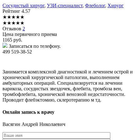
Сосудистый хирург
,
УЗИ-специалист
,
Флеболог
,
Хирург
Рейтинг
4.57
★
★
★
★
★
★
★
★
★
★
Отзывов
2
Цена первичного приема
1165
руб.
Записаться по телефону.
499 519-38-52
Занимается комплексной диагностикой и лечением острой и
хронической хирургической патологии, выполнением
амбулаторных операций. Специализируется на лечении
варикоза, сосудистых звездочек, флебита, тромбоза вен,
тромбофлебита, хронической венозной недостаточности.
Проводит флебэктомию, склеротерапию м тд.
Онлайн запись к врачу
Васягин
Андрей Николаевич