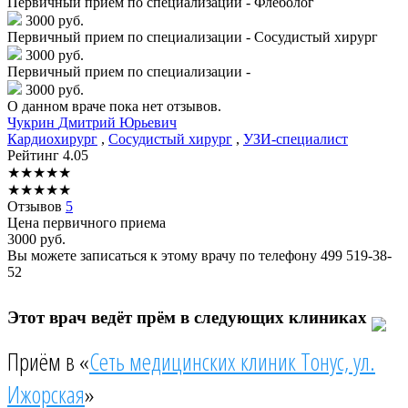
Первичный прием по специализации - Флеболог
3000 руб.
Первичный прием по специализации - Сосудистый хирург
3000 руб.
Первичный прием по специализации -
3000 руб.
О данном враче пока нет отзывов.
Чукрин
Дмитрий Юрьевич
Кардиохирург
,
Сосудистый хирург
,
УЗИ-специалист
Рейтинг
4.05
★
★
★
★
★
★
★
★
★
★
Отзывов
5
Цена первичного приема
3000
руб.
Вы можете записаться к этому врачу по телефону
499 519-38-
52
Этот врач ведёт прём в следующих клиниках
Приём в «
Сеть медицинских клиник Тонус, ул.
Ижорская
»