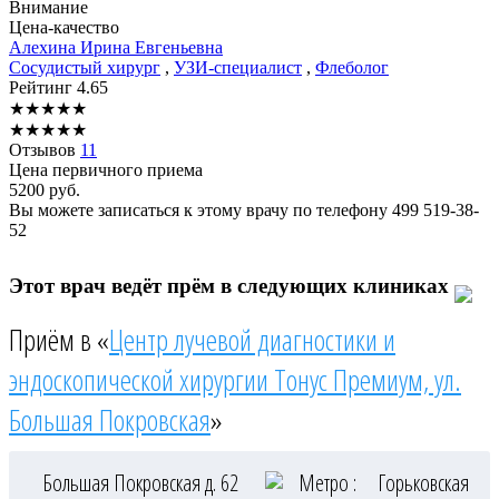
Внимание
Цена-качество
Алехина
Ирина Евгеньевна
Сосудистый хирург
,
УЗИ-специалист
,
Флеболог
Рейтинг
4.65
★
★
★
★
★
★
★
★
★
★
Отзывов
11
Цена первичного приема
5200
руб.
Вы можете записаться к этому врачу по телефону
499 519-38-
52
Этот врач ведёт прём в следующих клиниках
Приём в «
Центр лучевой диагностики и
эндоскопической хирургии Тонус Премиум, ул.
Большая Покровская
»
Большая Покровская д. 62
Метро :
Горьковская