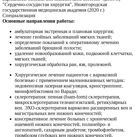
"Сердечно-сосудистая хирургия", Нижегородская
государственная медицинская академия (2020 г.)
Специализация
Основные направления работы:
амбулаторная экстренная и плановая хирургия;
лечение гнойных заболеваний мягких тканей;
определение показаний к оперативному лечению
заболеваний брюшной полости;
удаление новообразований кожи, подкожной клетчатки,
мягких тканей;
хирургическая обработка ран, язв, пролежней.
Хирургическое лечение пациентов с варикозной
болезнью с применением малоинвазивных методик:
эндовенозная лазерная коагуляция, криостриппинг,
минифлебэктомия по Варади;
склеротерапия: пенная (foam-form) склеротерапия,
микросклеротерапия телеангиэктазий, ретикулярных
вен. ЭХО-склеротерапия варикозно расширенных вен и
магистральных вен нижних конечностей;
консервативное лечение больных с хронической
ишемией нижних конечностей, полинейро- и
ангиопатией, сахарным диабетом; тромбофлебитом,
тромбозом глубоких вен нижних конечностей,