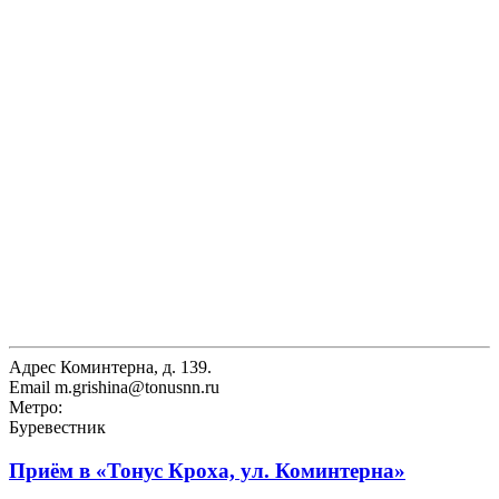
Адрес
Коминтерна, д. 139.
Email
m.grishina@tonusnn.ru
Метро:
Буревестник
Приём в
«Тонус Кроха, ул. Коминтерна»