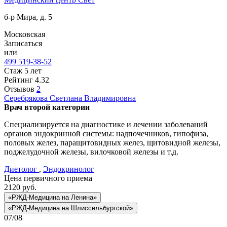
б-р Мира, д. 5
Московская
Записаться
или
499 519-38-52
Стаж 5 лет
Рейтинг
4.32
Отзывов
2
Серебрякова
Светлана Владимировна
Врач второй категории
Специализируется на диагностике и лечении заболеваний
органов эндокринной системы: надпочечников, гипофиза,
половых желез, паращитовидных желез, щитовидной железы,
поджелудочной железы, вилочковой железы и т.д.
Диетолог
,
Эндокринолог
Цена первичного приема
2120
руб.
«РЖД-Медицина на Ленина»
«РЖД-Медицина на Шлиссельбургской»
07/08