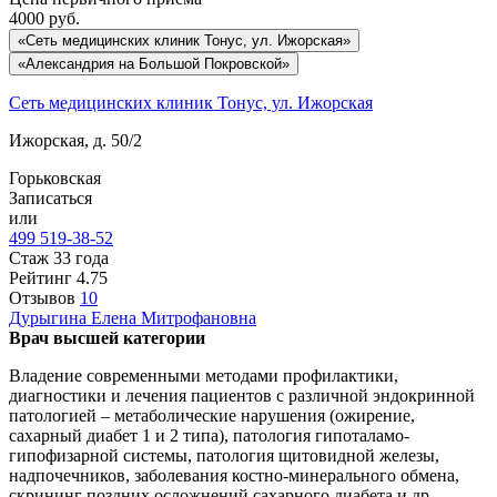
4000
руб.
«Сеть медицинских клиник Тонус, ул. Ижорская»
«Александрия на Большой Покровской»
Сеть медицинских клиник Тонус, ул. Ижорская
Ижорская, д. 50/2
Горьковская
Записаться
или
499 519-38-52
Стаж 33 года
Рейтинг
4.75
Отзывов
10
Дурыгина
Елена Митрофановна
Врач высшей категории
Владение современными методами профилактики,
диагностики и лечения пациентов с различной эндокринной
патологией – метаболические нарушения (ожирение,
сахарный диабет 1 и 2 типа), патология гипоталамо-
гипофизарной системы, патология щитовидной железы,
надпочечников, заболевания костно-минерального обмена,
скрининг поздних осложнений сахарного диабета и др.