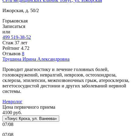
Сеть медицинских клиник Тонус, ул. Ижорская
Ижорская, д. 50/2
Горьковская
Записаться
или
499 519-38-52
Стаж 37 лет
Рейтинг
4.72
Отзывов
8
Трушина
Ирина Александровна
Проводит диагностику и лечение головных болей,
головокружений, невралгий, неврозов, остеохондроза,
склероза, эпилепсии, межпозвоночных грыж, атеросклероза,
вегетососудистой дистонии и других заболеваний нервной
системы.
Невролог
Цена первичного приема
4100
руб.
«Тонус Кроха, ул. Ванеева»
07/08
07/08