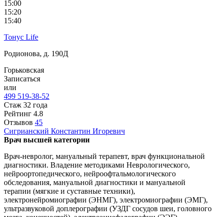
15:00
15:20
15:40
Тонус Life
Родионова, д. 190Д
Горьковская
Записаться
или
499 519-38-52
Стаж 32 года
Рейтинг
4.8
Отзывов
45
Сигрианский
Константин Игоревич
Врач высшей категории
Врач-невролог, мануальный терапевт, врач функциональной
диагностики. Владение методиками Неврологического,
нейроортопедического, нейроофтальмологического
обследования, мануальной диагностики и мануальной
терапии (мягкие и суставные техники),
электронейромиографии (ЭНМГ), электромиографии (ЭМГ),
ультразвуковой доплерографии (УЗДГ сосудов шеи, головного