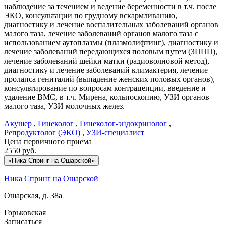
наблюдение за течением и ведение беременности в т.ч. после
ЭКО, консультации по грудному вскармливанию,
диагностику и лечение воспалительных заболеваний органов
малого таза, лечение заболеваний органов малого таза с
использованием аутоплазмы (плазмолифтинг), диагностику и
лечение заболеваний передающихся половым путем (ЗППП),
лечение заболеваний шейки матки (радиоволновой метод),
диагностику и лечение заболеваний климактерия, лечение
пролапса гениталий (выпадение женских половых органов),
консультирование по вопросам контрацепции, введение и
удаление ВМС, в т.ч. Мирена, кольпоскопию, УЗИ органов
малого таза, УЗИ молочных желез.
Акушер
,
Гинеколог
,
Гинеколог-эндокринолог
,
Репродуктолог (ЭКО)
,
УЗИ-специалист
Цена первичного приема
2550
руб.
«Ника Спринг на Ошарской»
Ника Спринг на Ошарской
Ошарская, д. 38а
Горьковская
Записаться