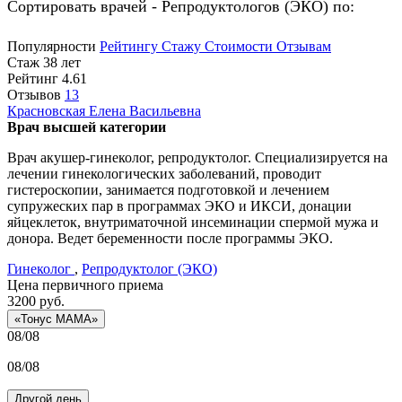
Сортировать врачей - Репродуктологов (ЭКО) по:
Популярности
Рейтингу
Стажу
Стоимости
Отзывам
Стаж 38 лет
Рейтинг
4.61
Отзывов
13
Красновская
Елена Васильевна
Врач высшей категории
Врач акушер-гинеколог, репродуктолог. Специализируется на
лечении гинекологических заболеваний, проводит
гистероскопии, занимается подготовкой и лечением
супружеских пар в программах ЭКО и ИКСИ, донации
яйцеклеток, внутриматочной инсеминации спермой мужа и
донора. Ведет беременности после программы ЭКО.
Гинеколог
,
Репродуктолог (ЭКО)
Цена первичного приема
3200
руб.
«Тонус МАМА»
08/08
08/08
Другой день