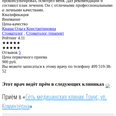
проконсультировал, осмотрел меня. Дал рекомендации и
составил план лечения. Он с отличными профессиональными
и личными качествами.
Квалификация
Внимание
Цена-качество
Кваша
Ольга Константиновна
Стоматолог
,
Стоматолог-терапевт
Рейтинг
4.11
★
★
★
★
★
★
★
★
★
★
Отзывов
5
Цена первичного приема
900
руб.
Вы можете записаться к этому врачу по телефону
499 519-38-
52
Этот врач ведёт прём в следующих клиниках
Приём в «
Сеть медицинских клиник Тонус, ул.
Коминтерна
»