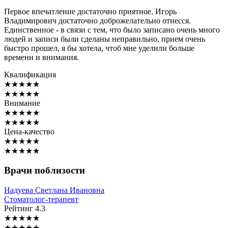
Первое впечатление достаточно приятное. Игорь
Владимирович достаточно доброжелательно отнесся.
Единственное - в связи с тем, что было записано очень много
людей и записи были сделаны неправильно, прием очень
быстро прошел, я бы хотела, чтоб мне уделили больше
времени и внимания.
Квалификация
★
★
★
★
★
★
★
★
★
★
Внимание
★
★
★
★
★
★
★
★
★
★
Цена-качество
★
★
★
★
★
★
★
★
★
★
Врачи поблизости
Надуева
Светлана Ивановна
Стоматолог-терапевт
Рейтинг
4.3
★
★
★
★
★
★
★
★
★
★