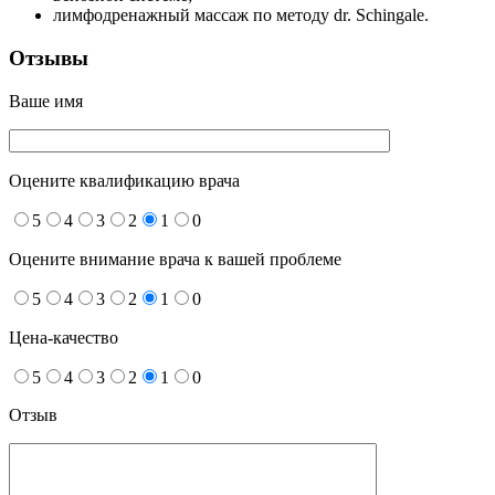
лимфодренажный массаж по методу dr. Schingale.
Отзывы
Ваше имя
Оцените квалификацию врача
5
4
3
2
1
0
Оцените внимание врача к вашей проблеме
5
4
3
2
1
0
Цена-качество
5
4
3
2
1
0
Отзыв