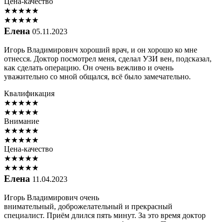
Цена-качество
★
★
★
★
★
★
★
★
★
★
Елена
05.11.2023
Игорь Владимирович хороший врач, и он хорошо ко мне
отнесся. Доктор посмотрел меня, сделал УЗИ вен, подсказал,
как сделать операцию. Он очень вежливо и очень
уважительно со мной общался, всё было замечательно.
Квалификация
★
★
★
★
★
★
★
★
★
★
Внимание
★
★
★
★
★
★
★
★
★
★
Цена-качество
★
★
★
★
★
★
★
★
★
★
Елена
11.04.2023
Игорь Владимирович очень
внимательный, доброжелательный и прекрасный
специалист. Приём длился пять минут. За это время доктор