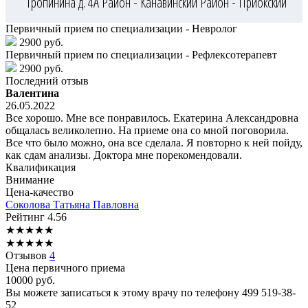
Тропинина д. 4А
Район - Канавинский
Район - Приокский
Первичный прием по специализации - Невролог
2900 руб.
Первичный прием по специализации - Рефлексотерапевт
2900 руб.
Последний отзыв
Валентина
26.05.2022
Все хорошо. Мне все понравилось. Екатерина Александровна
общалась великолепно. На приеме она со мной поговорила.
Все что было можно, она все сделала. Я повторно к ней пойду,
как сдам анализы. Доктора мне порекомендовали.
Квалификация
Внимание
Цена-качество
Соколова
Татьяна Павловна
Рейтинг
4.56
★
★
★
★
★
★
★
★
★
★
Отзывов
4
Цена первичного приема
10000
руб.
Вы можете записаться к этому врачу по телефону
499 519-38-
52