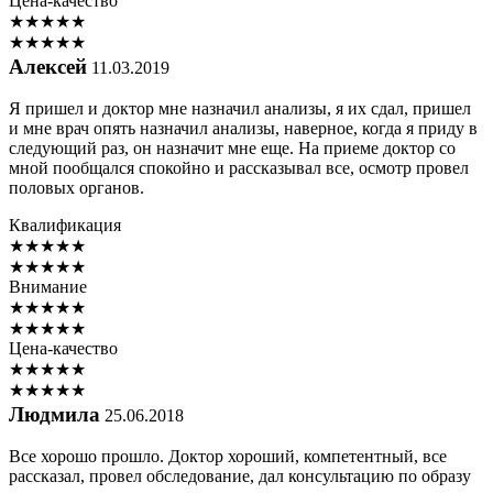
Цена-качество
★
★
★
★
★
★
★
★
★
★
Алексей
11.03.2019
Я пришел и доктор мне назначил анализы, я их сдал, пришел
и мне врач опять назначил анализы, наверное, когда я приду в
следующий раз, он назначит мне еще. На приеме доктор со
мной пообщался спокойно и рассказывал все, осмотр провел
половых органов.
Квалификация
★
★
★
★
★
★
★
★
★
★
Внимание
★
★
★
★
★
★
★
★
★
★
Цена-качество
★
★
★
★
★
★
★
★
★
★
Людмила
25.06.2018
Все хорошо прошло. Доктор хороший, компетентный, все
рассказал, провел обследование, дал консультацию по образу