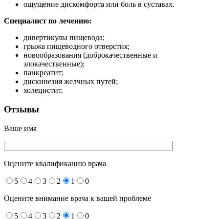
ощущение дискомфорта или боль в суставах.
Специалист по лечению:
дивертикулы пищевода;
грыжа пищеводного отверстия;
новообразования (доброкачественные и
злокачественные);
панкреатит;
дискинезия желчных путей;
холецистит.
Отзывы
Ваше имя
Оцените квалификацию врача
5
4
3
2
1
0
Оцените внимание врача к вашей проблеме
5
4
3
2
1
0