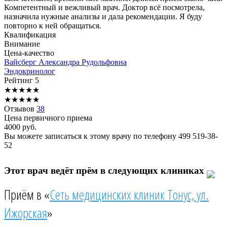
Компетентный и вежливый врач. Доктор всё посмотрела,
назначила нужные анализы и дала рекомендации. Я буду
повторно к ней обращаться.
Квалификация
Внимание
Цена-качество
Вайсберг
Александра Рудольфовна
Эндокринолог
Рейтинг
5
★
★
★
★
★
★
★
★
★
★
Отзывов
38
Цена первичного приема
4000
руб.
Вы можете записаться к этому врачу по телефону
499 519-38-
52
Этот врач ведёт прём в следующих клиниках
Приём в «
Сеть медицинских клиник Тонус, ул.
Ижорская
»