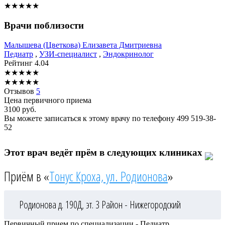
★
★
★
★
★
Врачи поблизости
Малышева
(Цветкова) Елизавета Дмитриевна
Педиатр
,
УЗИ-специалист
,
Эндокринолог
Рейтинг
4.04
★
★
★
★
★
★
★
★
★
★
Отзывов
5
Цена первичного приема
3100
руб.
Вы можете записаться к этому врачу по телефону
499 519-38-
52
Этот врач ведёт прём в следующих клиниках
Приём в «
Тонус Кроха, ул. Родионова
»
Родионова д. 190Д, эт. 3
Район - Нижегородский
Первичный прием по специализации - Педиатр