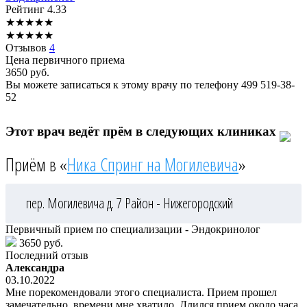
Рейтинг
4.33
★
★
★
★
★
★
★
★
★
★
Отзывов
4
Цена первичного приема
3650
руб.
Вы можете записаться к этому врачу по телефону
499 519-38-
52
Этот врач ведёт прём в следующих клиниках
Приём в «
Ника Спринг на Могилевича
»
пер. Могилевича д. 7
Район - Нижегородский
Первичный прием по специализации - Эндокринолог
3650 руб.
Последний отзыв
Александра
03.10.2022
Мне порекомендовали этого специалиста. Прием прошел
замечательно, времени мне хватило. Длился прием около часа.