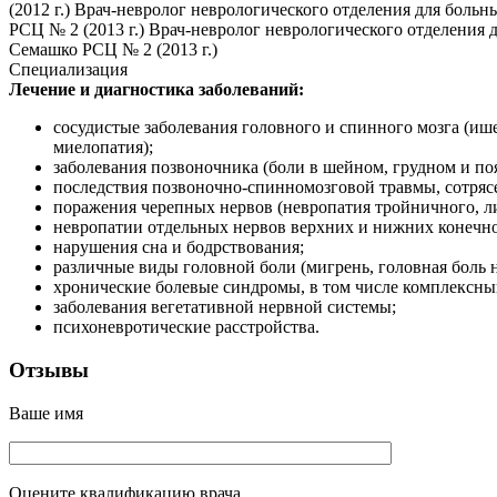
(2012 г.) Врач-невролог неврологического отделения для бол
РСЦ № 2 (2013 г.) Врач-невролог неврологического отделения
Семашко РСЦ № 2 (2013 г.)
Специализация
Лечение и диагностика заболеваний:
сосудистые заболевания головного и спинного мозга (и
миелопатия);
заболевания позвоночника (боли в шейном, грудном и по
последствия позвоночно-спинномозговой травмы, сотрясе
поражения черепных нервов (невропатия тройничного, л
невропатии отдельных нервов верхних и нижних конечно
нарушения сна и бодрствования;
различные виды головной боли (мигрень, головная боль 
хронические болевые синдромы, в том числе комплексны
заболевания вегетативной нервной системы;
психоневротические расстройства.
Отзывы
Ваше имя
Оцените квалификацию врача