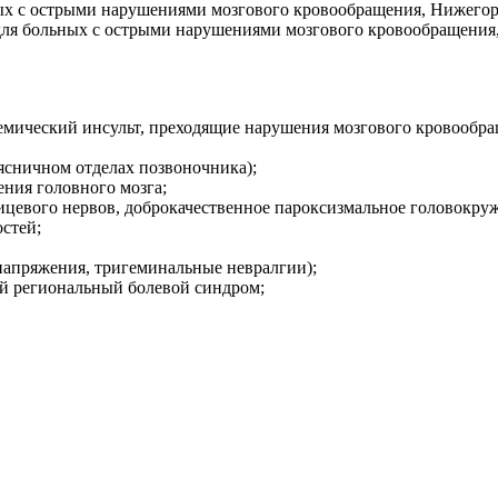
ьных с острыми нарушениями мозгового кровообращения, Нижего
 для больных с острыми нарушениями мозгового кровообращения
шемический инсульт, преходящие нарушения мозгового кровообра
ясничном отделах позвоночника);
ния головного мозга;
ицевого нервов, доброкачественное пароксизмальное головокруж
стей;
напряжения, тригеминальные невралгии);
й региональный болевой синдром;