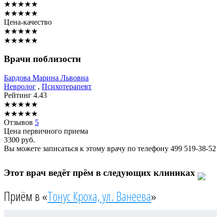
★
★
★
★
★
★
★
★
★
★
Цена-качество
★
★
★
★
★
★
★
★
★
★
Врачи поблизости
Бардова
Марина Львовна
Невролог
,
Психотерапевт
Рейтинг
4.43
★
★
★
★
★
★
★
★
★
★
Отзывов
5
Цена первичного приема
3300
руб.
Вы можете записаться к этому врачу по телефону
499 519-38-52
Этот врач ведёт прём в следующих клиниках
Приём в «
Тонус Кроха, ул. Ванеева
»