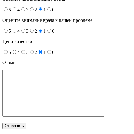
5
4
3
2
1
0
Оцените внимание врача к вашей проблеме
5
4
3
2
1
0
Цена-качество
5
4
3
2
1
0
Отзыв