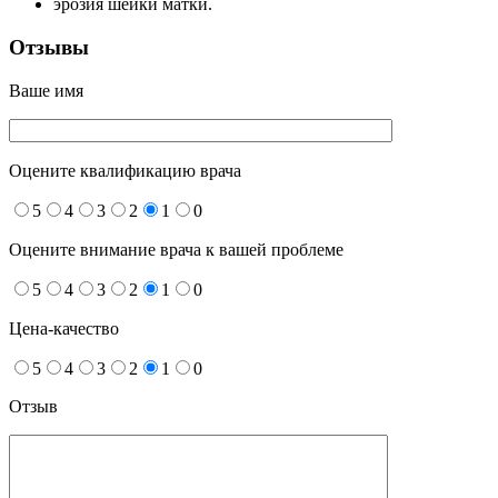
эрозия шейки матки.
Отзывы
Ваше имя
Оцените квалификацию врача
5
4
3
2
1
0
Оцените внимание врача к вашей проблеме
5
4
3
2
1
0
Цена-качество
5
4
3
2
1
0
Отзыв