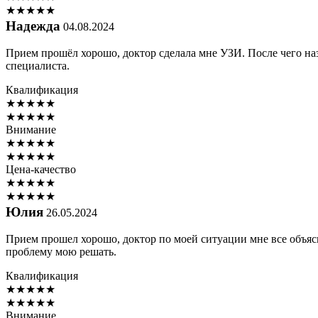
★
★
★
★
★
Надежда
04.08.2024
Прием прошёл хорошо, доктор сделала мне УЗИ. После чего на
специалиста.
Квалификация
★
★
★
★
★
★
★
★
★
★
Внимание
★
★
★
★
★
★
★
★
★
★
Цена-качество
★
★
★
★
★
★
★
★
★
★
Юлия
26.05.2024
Прием прошел хорошо, доктор по моей ситуации мне все объясн
проблему мою решать.
Квалификация
★
★
★
★
★
★
★
★
★
★
Внимание