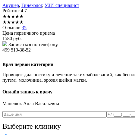
Акушер
,
Гинеколог
,
УЗИ-специалист
Рейтинг
4.7
★
★
★
★
★
★
★
★
★
★
Отзывов
35
Цена первичного приема
1580
руб.
Записаться по телефону.
499 519-38-52
Врач первой категории
Проводит диагностику и лечение таких заболеваний, как беспл
путем), молочница, эрозия шейки матки.
Онлайн запись к врачу
Манелюк
Алла Васильевна
Выберите клинику