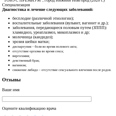
"ТОНУС ПРЕМИУМ", город Нижний Новгород (2020 г.)
Специализация
Диагностика и лечение следующих заболеваний:
бесплодие (различной этиологии);
воспалительные заболевания (вульвит, вагинит и др.);
заболевания, передающиеся половым путем (ЗППП):
хламидиоз, уреаплазмоз, микоплазмоз и др;
молочница (кандидоз);
эрозия шейки матки;
диспареуния – боли во время полового акта;
отсутствие оргазма во время секса;
виргогамия;
девственный брак;
вагинизм;
снижение либидо – отсутствие сексуального влечения после родов.
Отзывы
Ваше имя
Оцените квалификацию врача