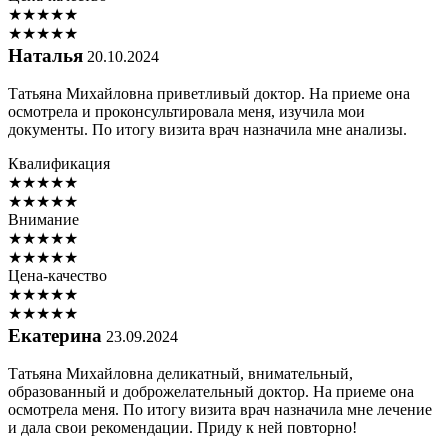
★
★
★
★
★
★
★
★
★
★
Наталья
20.10.2024
Татьяна Михайловна приветливый доктор. На приеме она
осмотрела и проконсультировала меня, изучила мои
документы. По итогу визита врач назначила мне анализы.
Квалификация
★
★
★
★
★
★
★
★
★
★
Внимание
★
★
★
★
★
★
★
★
★
★
Цена-качество
★
★
★
★
★
★
★
★
★
★
Екатерина
23.09.2024
Татьяна Михайловна деликатный, внимательный,
образованный и доброжелательный доктор. На приеме она
осмотрела меня. По итогу визита врач назначила мне лечение
и дала свои рекомендации. Приду к ней повторно!