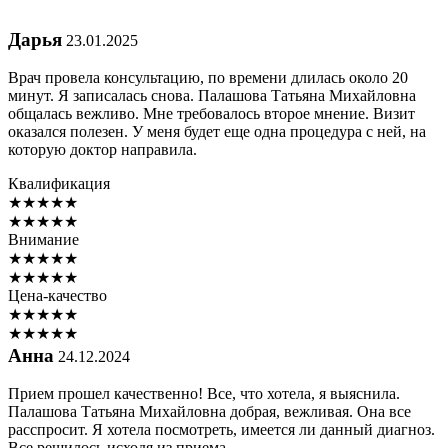
Дарья
23.01.2025
Врач провела консультацию, по времени длилась около 20
минут. Я записалась снова. Палашова Татьяна Михайловна
общалась вежливо. Мне требовалось второе мнение. Визит
оказался полезен. У меня будет еще одна процедура с ней, на
которую доктор направила.
Квалификация
★
★
★
★
★
★
★
★
★
★
Внимание
★
★
★
★
★
★
★
★
★
★
Цена-качество
★
★
★
★
★
★
★
★
★
★
Анна
24.12.2024
Прием прошел качественно! Все, что хотела, я выяснила.
Палашова Татьяна Михайловна добрая, вежливая. Она все
расспросит. Я хотела посмотреть, имеется ли данный диагноз.
Все решилось исходя из приема.