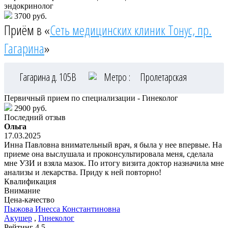
эндокринолог
3700 руб.
Приём в «
Сеть медицинских клиник Тонус, пр.
Гагарина
»
Гагарина д. 105В
Метро :
Пролетарская
Первичный прием по специализации - Гинеколог
2900 руб.
Последний отзыв
Ольга
17.03.2025
Инна Павловна внимательный врач, я была у нее впервые. На
приеме она выслушала и проконсультировала меня, сделала
мне УЗИ и взяла мазок. По итогу визита доктор назначила мне
анализы и лекарства. Приду к ней повторно!
Квалификация
Внимание
Цена-качество
Пыжова
Инесса Константиновна
Акушер
,
Гинеколог
Рейтинг
4.5