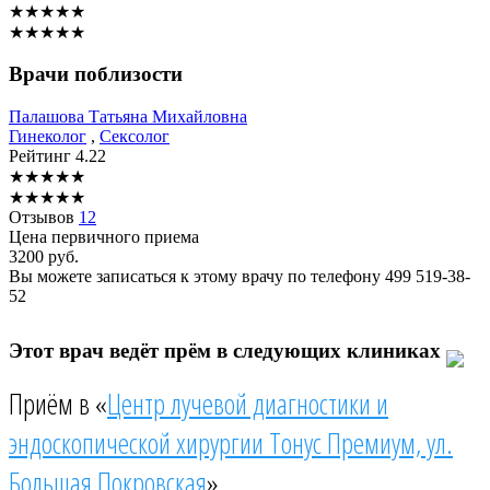
★
★
★
★
★
★
★
★
★
★
Врачи поблизости
Палашова
Татьяна Михайловна
Гинеколог
,
Сексолог
Рейтинг
4.22
★
★
★
★
★
★
★
★
★
★
Отзывов
12
Цена первичного приема
3200
руб.
Вы можете записаться к этому врачу по телефону
499 519-38-
52
Этот врач ведёт прём в следующих клиниках
Приём в «
Центр лучевой диагностики и
эндоскопической хирургии Тонус Премиум, ул.
Большая Покровская
»