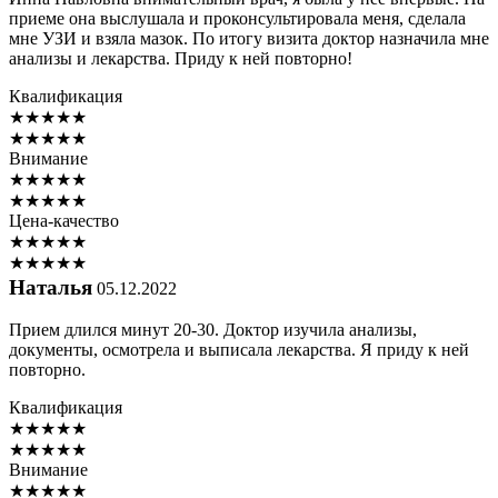
приеме она выслушала и проконсультировала меня, сделала
мне УЗИ и взяла мазок. По итогу визита доктор назначила мне
анализы и лекарства. Приду к ней повторно!
Квалификация
★
★
★
★
★
★
★
★
★
★
Внимание
★
★
★
★
★
★
★
★
★
★
Цена-качество
★
★
★
★
★
★
★
★
★
★
Наталья
05.12.2022
Прием длился минут 20-30. Доктор изучила анализы,
документы, осмотрела и выписала лекарства. Я приду к ней
повторно.
Квалификация
★
★
★
★
★
★
★
★
★
★
Внимание
★
★
★
★
★