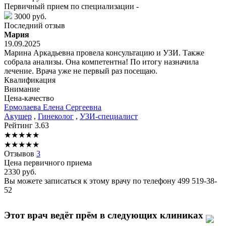
Первичный прием по специализации -
3000 руб.
Последний отзыв
Мария
19.09.2025
Марина Аркадьевна провела консультацию и УЗИ. Также
собрала анализы. Она компетентна! По итогу назначила
лечение. Врача уже не первый раз посещаю.
Квалификация
Внимание
Цена-качество
Ермолаева
Елена Сергеевна
Акушер
,
Гинеколог
,
УЗИ-специалист
Рейтинг
3.63
★
★
★
★
★
★
★
★
★
★
Отзывов
3
Цена первичного приема
2330
руб.
Вы можете записаться к этому врачу по телефону
499 519-38-
52
Этот врач ведёт прём в следующих клиниках