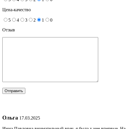
Цена-качество
5
4
3
2
1
0
Отзыв
Ольга
17.03.2025
Инна Павловна внимательный врач, я была у нее впервые. На