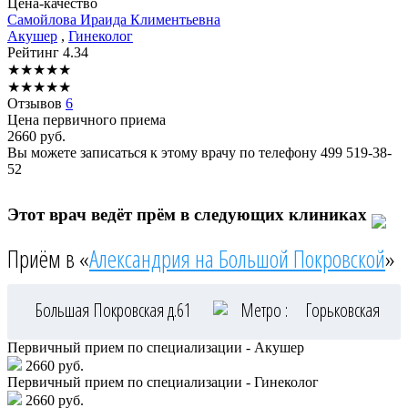
Цена-качество
Самойлова
Ираида Климентьевна
Акушер
,
Гинеколог
Рейтинг
4.34
★
★
★
★
★
★
★
★
★
★
Отзывов
6
Цена первичного приема
2660
руб.
Вы можете записаться к этому врачу по телефону
499 519-38-
52
Этот врач ведёт прём в следующих клиниках
Приём в «
Александрия на Большой Покровской
»
Большая Покровская д.61
Метро :
Горьковская
Первичный прием по специализации - Акушер
2660 руб.
Первичный прием по специализации - Гинеколог
2660 руб.