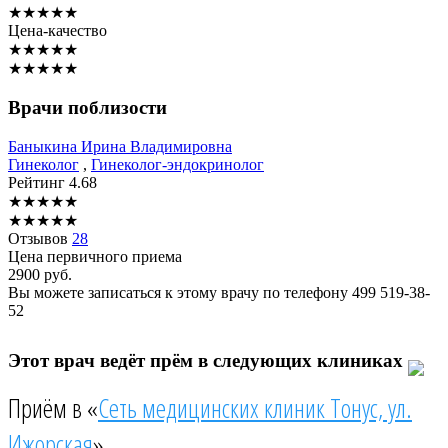
★
★
★
★
★
Цена-качество
★
★
★
★
★
★
★
★
★
★
Врачи поблизости
Баныкина
Ирина Владимировна
Гинеколог
,
Гинеколог-эндокринолог
Рейтинг
4.68
★
★
★
★
★
★
★
★
★
★
Отзывов
28
Цена первичного приема
2900
руб.
Вы можете записаться к этому врачу по телефону
499 519-38-
52
Этот врач ведёт прём в следующих клиниках
Приём в «
Сеть медицинских клиник Тонус, ул.
Ижорская
»