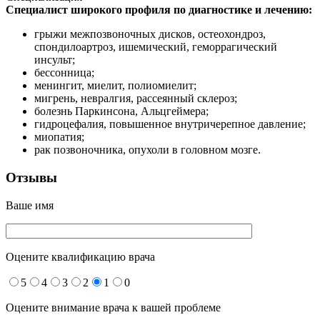
Специалист широкого профиля по диагностике и лечению:
грыжи межпозвоночных дисков, остеохондроз,
спондилоартроз, ишемический, геморрагический
инсульт;
бессонница;
менингит, миелит, полиомиелит;
мигрень, невралгия, рассеянный склероз;
болезнь Паркинсона, Альцгеймера;
гидроцефалия, повышенное внутричерепное давление;
миопатия;
рак позвоночника, опухоли в головном мозге.
Отзывы
Ваше имя
Оцените квалификацию врача
5
4
3
2
1
0
Оцените внимание врача к вашей проблеме