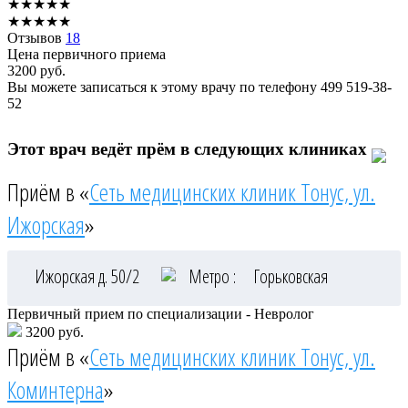
★
★
★
★
★
★
★
★
★
★
Отзывов
18
Цена первичного приема
3200
руб.
Вы можете записаться к этому врачу по телефону
499 519-38-
52
Этот врач ведёт прём в следующих клиниках
Приём в «
Сеть медицинских клиник Тонус, ул.
Ижорская
»
Ижорская д. 50/2
Метро :
Горьковская
Первичный прием по специализации - Невролог
3200 руб.
Приём в «
Сеть медицинских клиник Тонус, ул.
Коминтерна
»