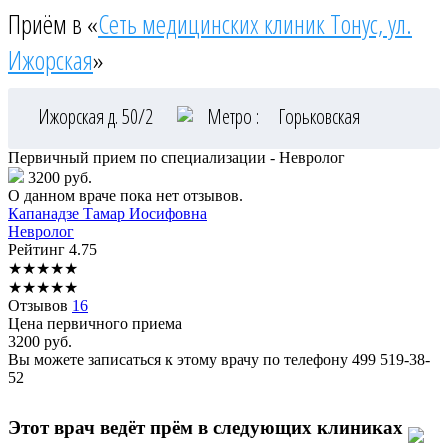
Приём в «
Сеть медицинских клиник Тонус, ул.
Ижорская
»
Ижорская д. 50/2
Метро :
Горьковская
Первичный прием по специализации - Невролог
3200 руб.
О данном враче пока нет отзывов.
Капанадзе
Тамар Иосифовна
Невролог
Рейтинг
4.75
★
★
★
★
★
★
★
★
★
★
Отзывов
16
Цена первичного приема
3200
руб.
Вы можете записаться к этому врачу по телефону
499 519-38-
52
Этот врач ведёт прём в следующих клиниках