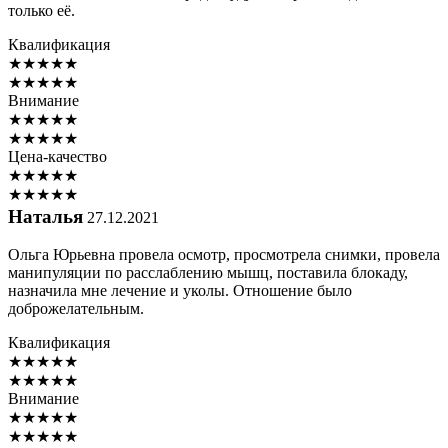
только её.
Квалификация
★
★
★
★
★
★
★
★
★
★
Внимание
★
★
★
★
★
★
★
★
★
★
Цена-качество
★
★
★
★
★
★
★
★
★
★
Наталья
27.12.2021
Ольга Юрьевна провела осмотр, просмотрела снимки, провела
манипуляции по расслаблению мышц, поставила блокаду,
назначила мне лечение и уколы. Отношение было
доброжелательным.
Квалификация
★
★
★
★
★
★
★
★
★
★
Внимание
★
★
★
★
★
★
★
★
★
★